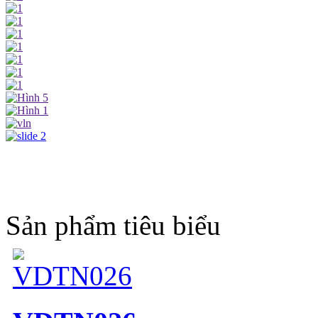
Sản phẩm tiêu biểu