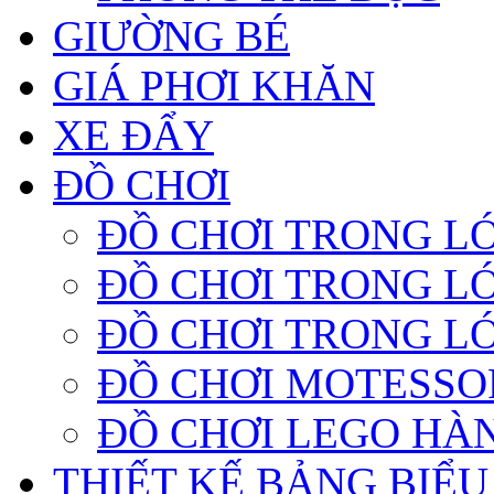
GIƯỜNG BÉ
GIÁ PHƠI KHĂN
XE ĐẨY
ĐỒ CHƠI
ĐỒ CHƠI TRONG LỚ
ĐỒ CHƠI TRONG LƠ
ĐỒ CHƠI TRONG L
ĐỒ CHƠI MOTESSO
ĐỒ CHƠI LEGO HÀ
THIẾT KẾ BẢNG BIỂU