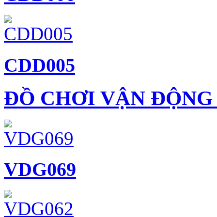
CDD005
ĐỒ CHƠI VẬN ĐỘNG
VDG069