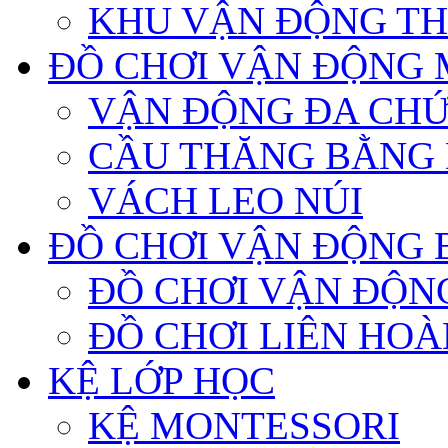
KHU VẬN ĐỘNG TH
ĐỒ CHƠI VẬN ĐỘNG 
VẬN ĐỘNG ĐA CH
CẦU THĂNG BẰNG
VÁCH LEO NÚI
ĐỒ CHƠI VẬN ĐỘNG 
ĐỒ CHƠI VẬN ĐỘN
ĐỒ CHƠI LIÊN HOÀ
KỆ LỚP HỌC
KỆ MONTESSORI