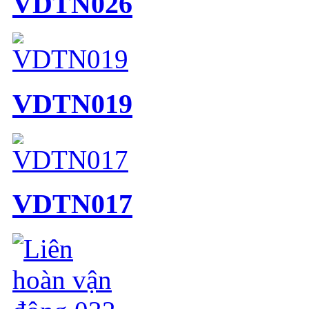
VDTN026
VDTN019
VDTN017