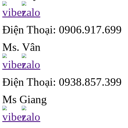
Điện Thoại:
0906.917.699
Ms. Vân
Điện Thoại:
0938.857.399
Ms Giang