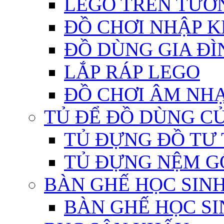
LEGO TRÊN TƯỜ
ĐỒ CHƠI NHẬP 
ĐỒ DÙNG GIA ĐÌ
LẮP RÁP LEGO
ĐỒ CHƠI ÂM NH
TỦ ĐỂ ĐỒ DÙNG C
TỦ ĐỰNG ĐỒ TƯ
TỦ ĐỰNG NỆM GỐ
BÀN GHẾ HỌC SIN
BÀN GHẾ HỌC S