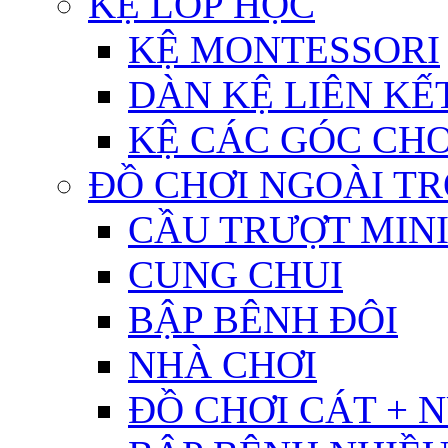
KỆ LỚP HỌC
KỆ MONTESSORI
DÀN KỆ LIÊN KẾ
KỆ CÁC GÓC CHƠ
ĐỒ CHƠI NGOÀI T
CẦU TRƯỢT MIN
CUNG CHUI
BẬP BÊNH ĐÔI
NHÀ CHƠI
ĐỒ CHƠI CÁT + 