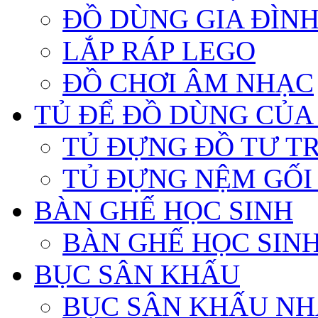
ĐỒ DÙNG GIA ĐÌN
LẮP RÁP LEGO
ĐỒ CHƠI ÂM NHẠC
TỦ ĐỂ ĐỒ DÙNG CỦA
TỦ ĐỰNG ĐỒ TƯ T
TỦ ĐỰNG NỆM GỐI
BÀN GHẾ HỌC SINH
BÀN GHẾ HỌC SIN
BỤC SÂN KHẤU
BỤC SÂN KHẤU NH