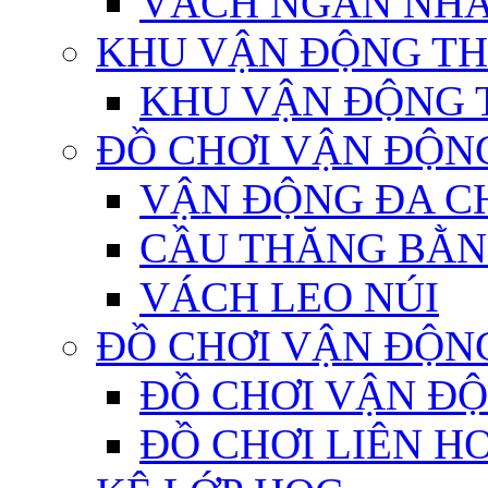
VÁCH NGĂN NHÀ
KHU VẬN ĐỘNG TH
KHU VẬN ĐỘNG 
ĐỒ CHƠI VẬN ĐỘN
VẬN ĐỘNG ĐA C
CẦU THĂNG BẰN
VÁCH LEO NÚI
ĐỒ CHƠI VẬN ĐỘN
ĐỒ CHƠI VẬN Đ
ĐỒ CHƠI LIÊN H