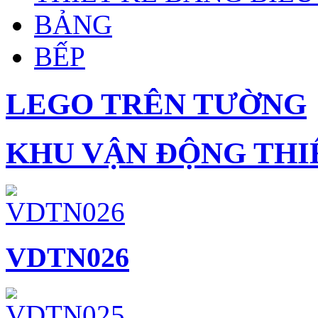
BẢNG
BẾP
LEGO TRÊN TƯỜNG
KHU VẬN ĐỘNG THI
VDTN026