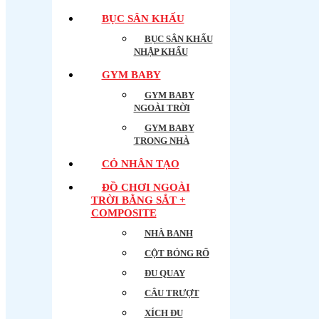
BỤC SÂN KHẤU
BỤC SÂN KHẤU
NHẬP KHẨU
GYM BABY
GYM BABY
NGOÀI TRỜI
GYM BABY
TRONG NHÀ
CỎ NHÂN TẠO
ĐỒ CHƠI NGOÀI
TRỜI BẰNG SẮT +
COMPOSITE
NHÀ BANH
CỘT BÓNG RỔ
ĐU QUAY
CÂU TRƯỢT
XÍCH ĐU