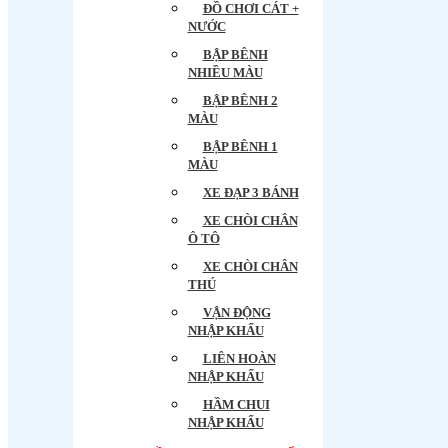
ĐỒ CHƠI CÁT +
NƯỚC
BẬP BÊNH
NHIỀU MÀU
BẬP BÊNH 2
MÀU
BẬP BÊNH 1
MÀU
XE ĐẠP 3 BÁNH
XE CHÒI CHÂN
Ô TÔ
XE CHÒI CHÂN
THÚ
VẬN ĐỘNG
NHẬP KHẨU
LIÊN HOÀN
NHẬP KHẨU
HẦM CHUI
NHẬP KHẨU