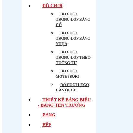
ĐỒ CHƠI
ĐỒ CHƠI
TRONG LỚP BẲNG
GỖ
ĐỒ CHƠI
TRONG LỚP BẲNG
NHỰA
ĐỒ CHƠI
TRONG LỚP THEO
THÔNG TƯ
ĐỒ CHƠI
MOTESSORI
ĐỒ CHƠI LEGO
HÀN QUỐC
THIẾT KẾ BẢNG BIỂU
- BẢNG TÊN TRƯỜNG
BẢNG
BẾP