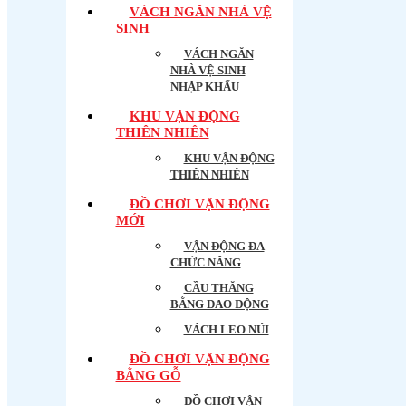
VÁCH NGĂN NHÀ VỆ
SINH
VÁCH NGĂN
NHÀ VỆ SINH
NHẬP KHẨU
KHU VẬN ĐỘNG
THIÊN NHIÊN
KHU VẬN ĐỘNG
THIÊN NHIÊN
ĐỒ CHƠI VẬN ĐỘNG
MỚI
VẬN ĐỘNG ĐA
CHỨC NĂNG
CẦU THĂNG
BẰNG DAO ĐỘNG
VÁCH LEO NÚI
ĐỒ CHƠI VẬN ĐỘNG
BẰNG GỖ
ĐỒ CHƠI VẬN