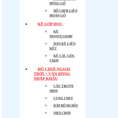
ĐỘNG GỖ
ĐỒ CHƠI LIÊN
HOÀN GỖ
KỆ LỚP HỌC
KỆ
MONTESSORI
DÀN KỆ LIÊN
KẾT
KỆ CÁC GÓC
CHƠI
ĐỒ CHƠI NGOÀI
TRỜI + VẬN ĐỘNG
NHẬP KHẨU
CẦU TRƯỢT
MINI
CUNG CHUI
BẬP BÊNH ĐÔI
NHÀ CHƠI