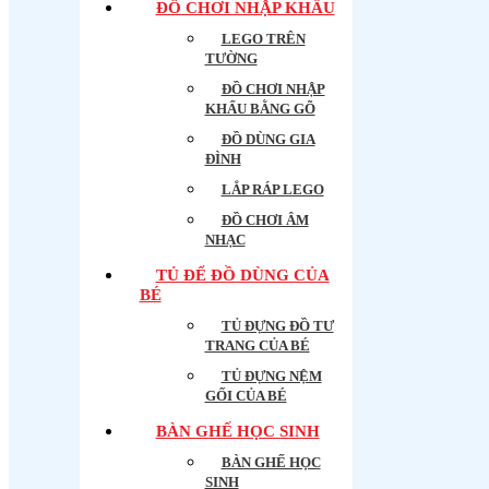
ĐỒ CHƠI NHẬP KHẨU
LEGO TRÊN
TƯỜNG
ĐỒ CHƠI NHẬP
KHẨU BẰNG GÕ
ĐỒ DÙNG GIA
ĐÌNH
LẮP RÁP LEGO
ĐỒ CHƠI ÂM
NHẠC
TỦ ĐỂ ĐỒ DÙNG CỦA
BÉ
TỦ ĐỰNG ĐỒ TƯ
TRANG CỦA BÉ
TỦ ĐỰNG NỆM
GỐI CỦA BÉ
BÀN GHẾ HỌC SINH
BÀN GHẾ HỌC
SINH