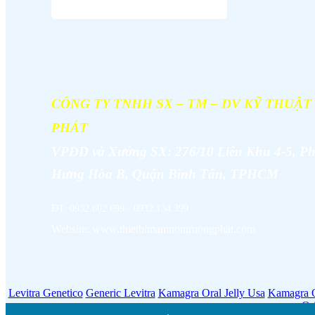
CÔNG TY TNHH SX – TM – DV KỸ THUẬ
PHÁT
VPĐD và
Xưởng SX: 276/10 Liên Khu 4-5, P
Hưng Hòa B, Quận Bình Tân, TPHCM
ĐT: 0932.602.699 - 0932.134.399
Website: www.thietbimamnontruongphat.com
Levitra Genetico
Generic Levitra
Kamagra Oral Jelly Usa
Kamagra O
Or