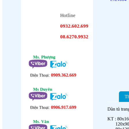
Hotline
0932.602.699
08.6270.9932
Ms. Phượng
0909.362.669
Điện Thoại:
Ms Duyên
Th
0906.917.699
Điện Thoại:
Dàn tủ tra
KT : 80x1
Ms. Vân
120x90