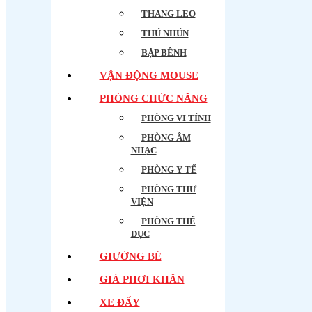
THANG LEO
THÚ NHÚN
BẬP BÊNH
VẬN ĐỘNG MOUSE
PHÒNG CHỨC NĂNG
PHÒNG VI TÍNH
PHÒNG ÂM
NHẠC
PHÒNG Y TẾ
PHÒNG THƯ
VIỆN
PHÒNG THỂ
DỤC
GIƯỜNG BÉ
GIÁ PHƠI KHĂN
XE ĐẨY