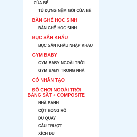
CỦA BÉ
TỦ ĐỰNG NỆM GỐI CỦA BÉ
BÀN GHẾ HỌC SINH
BÀN GHẾ HỌC SINH
BỤC SÂN KHẤU
BỤC SÂN KHẤU NHẬP KHẨU
GYM BABY
GYM BABY NGOÀI TRỜI
GYM BABY TRONG NHÀ
CỎ NHÂN TẠO
ĐỒ CHƠI NGOÀI TRỜI
BẰNG SẮT + COMPOSITE
NHÀ BANH
CỘT BÓNG RỔ
ĐU QUAY
CÂU TRƯỢT
XÍCH ĐU