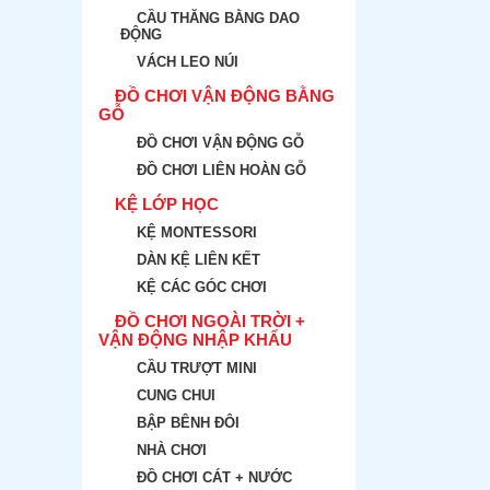
CẦU THĂNG BẰNG DAO
ĐỘNG
VÁCH LEO NÚI
ĐỒ CHƠI VẬN ĐỘNG BẰNG
GỖ
ĐỒ CHƠI VẬN ĐỘNG GỖ
ĐỒ CHƠI LIÊN HOÀN GỖ
KỆ LỚP HỌC
KỆ MONTESSORI
DÀN KỆ LIÊN KẾT
KỆ CÁC GÓC CHƠI
ĐỒ CHƠI NGOÀI TRỜI +
VẬN ĐỘNG NHẬP KHẨU
CẦU TRƯỢT MINI
CUNG CHUI
BẬP BÊNH ĐÔI
NHÀ CHƠI
ĐỒ CHƠI CÁT + NƯỚC