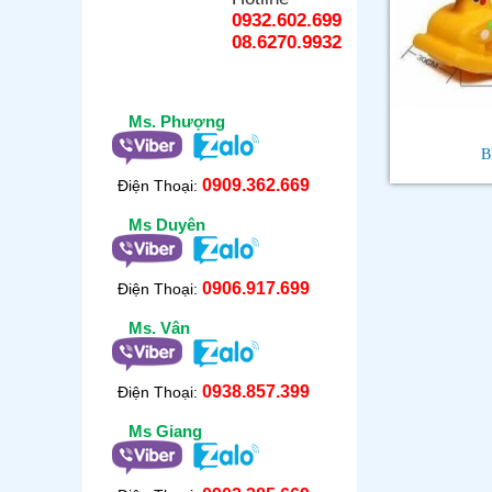
0932.602.699
08.6270.9932
Ms. Phượng
B
0909.362.669
Điện Thoại:
Ms Duyên
0906.917.699
Điện Thoại:
Ms. Vân
0938.857.399
Điện Thoại:
Ms Giang