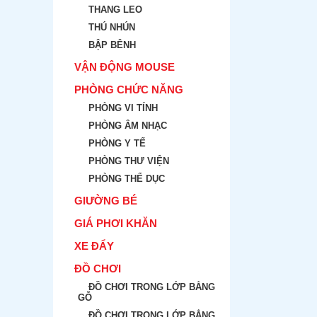
THANG LEO
THÚ NHÚN
BẬP BÊNH
VẬN ĐỘNG MOUSE
PHÒNG CHỨC NĂNG
PHÒNG VI TÍNH
PHÒNG ÂM NHẠC
PHÒNG Y TẾ
PHÒNG THƯ VIỆN
PHÒNG THỂ DỤC
GIƯỜNG BÉ
GIÁ PHƠI KHĂN
XE ĐẨY
ĐỒ CHƠI
ĐỒ CHƠI TRONG LỚP BẲNG
GỖ
ĐỒ CHƠI TRONG LỚP BẲNG