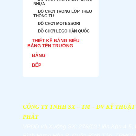
NHỰA
ĐỒ CHƠI TRONG LỚP THEO
THÔNG TƯ
ĐỒ CHƠI MOTESSORI
ĐỒ CHƠI LEGO HÀN QUỐC
THIẾT KẾ BẢNG BIỂU -
BẢNG TÊN TRƯỜNG
BẢNG
BẾP
CÔNG TY TNHH SX – TM – DV KỸ THUẬ
PHÁT
VPĐD và
Xưởng SX: 276/10 Liên Khu 4-5,
Bình Hưng Hòa B, Quận Bình Tân, TPHCM