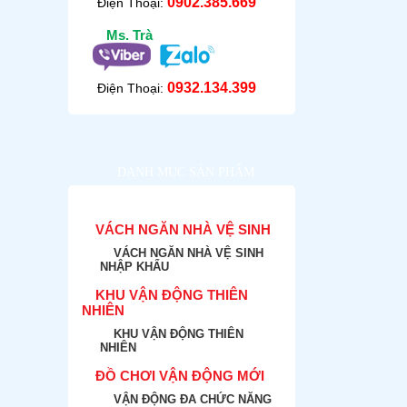
0902.385.669
Điện Thoại:
Ms. Trà
0932.134.399
Điện Thoại:
DANH MỤC SẢN PHẨM
VÁCH NGĂN NHÀ VỆ SINH
VÁCH NGĂN NHÀ VỆ SINH
NHẬP KHẨU
KHU VẬN ĐỘNG THIÊN
NHIÊN
KHU VẬN ĐỘNG THIÊN
NHIÊN
ĐỒ CHƠI VẬN ĐỘNG MỚI
VẬN ĐỘNG ĐA CHỨC NĂNG