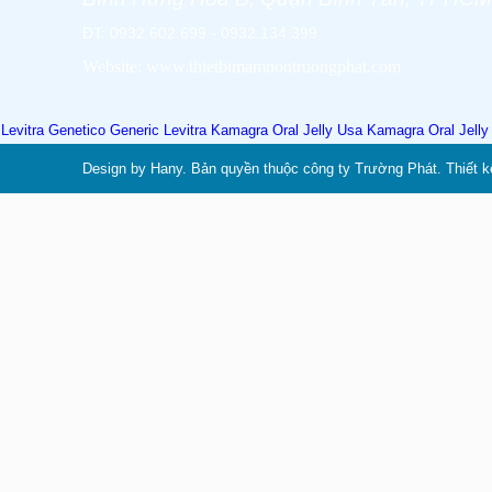
ĐT: 0932.602.699 - 0932.134.399
Website: www.thietbimamnontruongphat.com
Levitra Genetico
Generic Levitra
Kamagra Oral Jelly Usa
Kamagra Oral Jell
Design by Hany. Bản quyền thuộc công ty Trường Phát. Thiết k