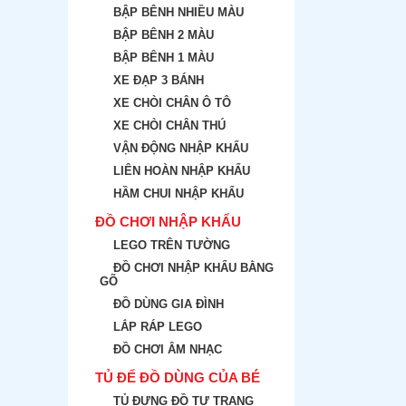
BẬP BÊNH NHIỀU MÀU
BẬP BÊNH 2 MÀU
BẬP BÊNH 1 MÀU
XE ĐẠP 3 BÁNH
XE CHÒI CHÂN Ô TÔ
XE CHÒI CHÂN THÚ
VẬN ĐỘNG NHẬP KHẨU
LIÊN HOÀN NHẬP KHẨU
HẦM CHUI NHẬP KHẨU
ĐỒ CHƠI NHẬP KHẨU
LEGO TRÊN TƯỜNG
ĐỒ CHƠI NHẬP KHẨU BẰNG
GÕ
ĐỒ DÙNG GIA ĐÌNH
LẮP RÁP LEGO
ĐỒ CHƠI ÂM NHẠC
TỦ ĐỂ ĐỒ DÙNG CỦA BÉ
TỦ ĐỰNG ĐỒ TƯ TRANG