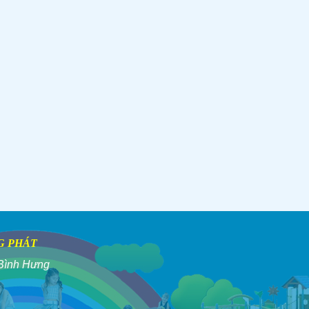
G PHÁT
Bình Hưng