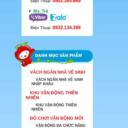
0902.385.669
Điện Thoại:
Ms. Trà
0932.134.399
Điện Thoại:
DANH MỤC SẢN PHẨM
VÁCH NGĂN NHÀ VỆ SINH
VÁCH NGĂN NHÀ VỆ SINH
NHẬP KHẨU
KHU VẬN ĐỘNG THIÊN
NHIÊN
KHU VẬN ĐỘNG THIÊN
NHIÊN
ĐỒ CHƠI VẬN ĐỘNG MỚI
VẬN ĐỘNG ĐA CHỨC NĂNG