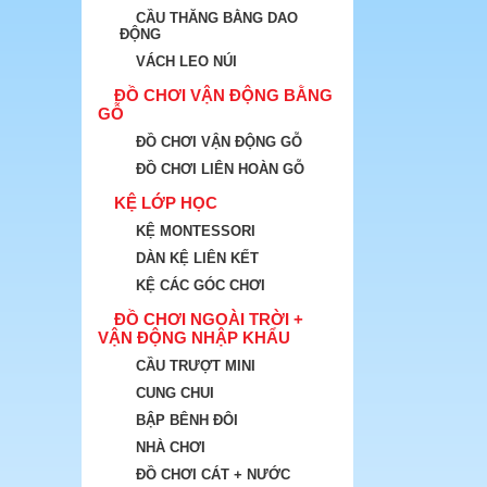
CẦU THĂNG BẰNG DAO
ĐỘNG
VÁCH LEO NÚI
ĐỒ CHƠI VẬN ĐỘNG BẰNG
GỖ
ĐỒ CHƠI VẬN ĐỘNG GỖ
ĐỒ CHƠI LIÊN HOÀN GỖ
KỆ LỚP HỌC
KỆ MONTESSORI
DÀN KỆ LIÊN KẾT
KỆ CÁC GÓC CHƠI
ĐỒ CHƠI NGOÀI TRỜI +
VẬN ĐỘNG NHẬP KHẨU
CẦU TRƯỢT MINI
CUNG CHUI
BẬP BÊNH ĐÔI
NHÀ CHƠI
ĐỒ CHƠI CÁT + NƯỚC