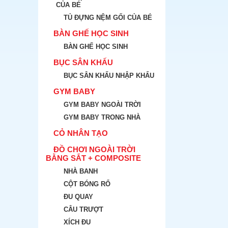
CỦA BÉ
TỦ ĐỰNG NỆM GỐI CỦA BÉ
BÀN GHẾ HỌC SINH
BÀN GHẾ HỌC SINH
BỤC SÂN KHẤU
BỤC SÂN KHẤU NHẬP KHẨU
GYM BABY
GYM BABY NGOÀI TRỜI
GYM BABY TRONG NHÀ
CỎ NHÂN TẠO
ĐỒ CHƠI NGOÀI TRỜI
BẰNG SẮT + COMPOSITE
NHÀ BANH
CỘT BÓNG RỔ
ĐU QUAY
CÂU TRƯỢT
XÍCH ĐU