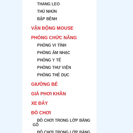
THANG LEO
THÚ NHÚN
BẬP BÊNH
VẬN ĐỘNG MOUSE
PHÒNG CHỨC NĂNG
PHÒNG VI TÍNH
PHÒNG ÂM NHẠC
PHÒNG Y TẾ
PHÒNG THƯ VIỆN
PHÒNG THỂ DỤC
GIƯỜNG BÉ
GIÁ PHƠI KHĂN
XE ĐẨY
ĐỒ CHƠI
ĐỒ CHƠI TRONG LỚP BẲNG
GỖ
ĐỒ CHƠI TRONG LỚP BẲNG