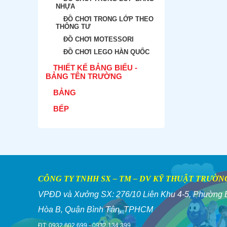
NHỰA
ĐỒ CHƠI TRONG LỚP THEO
THÔNG TƯ
ĐỒ CHƠI MOTESSORI
ĐỒ CHƠI LEGO HÀN QUỐC
THIẾT KẾ BẢNG BIỂU -
BẢNG TÊN TRƯỜNG
BẢNG
BẾP
CÔNG TY TNHH SX – TM – DV KỸ THUẬT TRƯỜN
VPĐD và
Xưởng SX: 276/10 Liên Khu 4-5, Phường 
Hòa B, Quận Bình Tân, TPHCM
ĐT: 0932.602.699 - 0932.134.399