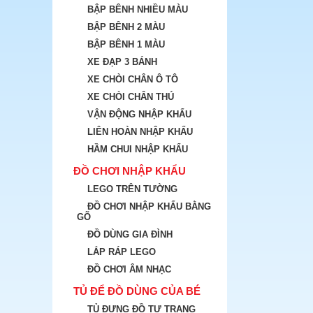
BẬP BÊNH NHIỀU MÀU
BẬP BÊNH 2 MÀU
BẬP BÊNH 1 MÀU
XE ĐẠP 3 BÁNH
XE CHÒI CHÂN Ô TÔ
XE CHÒI CHÂN THÚ
VẬN ĐỘNG NHẬP KHẨU
LIÊN HOÀN NHẬP KHẨU
HẦM CHUI NHẬP KHẨU
ĐỒ CHƠI NHẬP KHẨU
LEGO TRÊN TƯỜNG
ĐỒ CHƠI NHẬP KHẨU BẰNG
GÕ
ĐỒ DÙNG GIA ĐÌNH
LẮP RÁP LEGO
ĐỒ CHƠI ÂM NHẠC
TỦ ĐỂ ĐỒ DÙNG CỦA BÉ
TỦ ĐỰNG ĐỒ TƯ TRANG