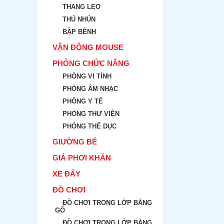
THANG LEO
THÚ NHÚN
BẬP BÊNH
VẬN ĐỘNG MOUSE
PHÒNG CHỨC NĂNG
PHÒNG VI TÍNH
PHÒNG ÂM NHẠC
PHÒNG Y TẾ
PHÒNG THƯ VIỆN
PHÒNG THỂ DỤC
GIƯỜNG BÉ
GIÁ PHƠI KHĂN
XE ĐẨY
ĐỒ CHƠI
ĐỒ CHƠI TRONG LỚP BẲNG
GỖ
ĐỒ CHƠI TRONG LỚP BẲNG