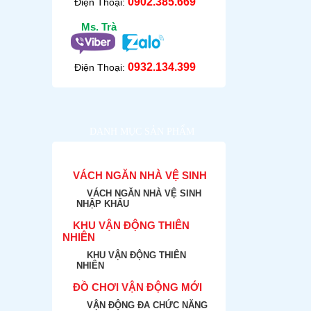
0902.385.669
Điện Thoại:
Ms. Trà
0932.134.399
Điện Thoại:
DANH MỤC SẢN PHẨM
VÁCH NGĂN NHÀ VỆ SINH
VÁCH NGĂN NHÀ VỆ SINH
NHẬP KHẨU
KHU VẬN ĐỘNG THIÊN
NHIÊN
KHU VẬN ĐỘNG THIÊN
NHIÊN
ĐỒ CHƠI VẬN ĐỘNG MỚI
VẬN ĐỘNG ĐA CHỨC NĂNG