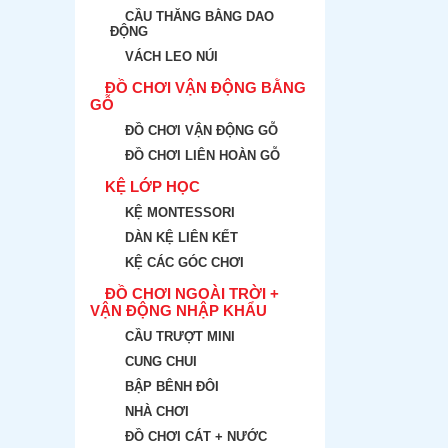
CẦU THĂNG BẰNG DAO
ĐỘNG
VÁCH LEO NÚI
ĐỒ CHƠI VẬN ĐỘNG BẰNG
GỖ
ĐỒ CHƠI VẬN ĐỘNG GỖ
ĐỒ CHƠI LIÊN HOÀN GỖ
KỆ LỚP HỌC
KỆ MONTESSORI
DÀN KỆ LIÊN KẾT
KỆ CÁC GÓC CHƠI
ĐỒ CHƠI NGOÀI TRỜI +
VẬN ĐỘNG NHẬP KHẨU
CẦU TRƯỢT MINI
CUNG CHUI
BẬP BÊNH ĐÔI
NHÀ CHƠI
ĐỒ CHƠI CÁT + NƯỚC