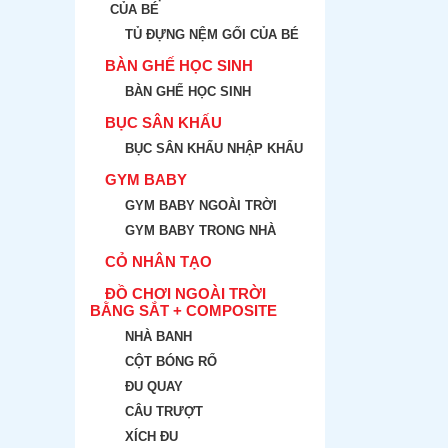
CỦA BÉ
TỦ ĐỰNG NỆM GỐI CỦA BÉ
BÀN GHẾ HỌC SINH
BÀN GHẾ HỌC SINH
BỤC SÂN KHẤU
BỤC SÂN KHẤU NHẬP KHẨU
GYM BABY
GYM BABY NGOÀI TRỜI
GYM BABY TRONG NHÀ
CỎ NHÂN TẠO
ĐỒ CHƠI NGOÀI TRỜI
BẰNG SẮT + COMPOSITE
NHÀ BANH
CỘT BÓNG RỔ
ĐU QUAY
CÂU TRƯỢT
XÍCH ĐU