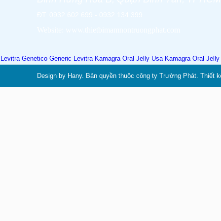
ĐT: 0932.602.699 - 0932.134.399
Website: www.thietbimamnontruongphat.com
Levitra Genetico
Generic Levitra
Kamagra Oral Jelly Usa
Kamagra Oral Jell
Design by Hany. Bản quyền thuộc công ty Trường Phát. Thiết k