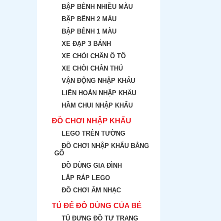
BẬP BÊNH NHIỀU MÀU
BẬP BÊNH 2 MÀU
BẬP BÊNH 1 MÀU
XE ĐẠP 3 BÁNH
XE CHÒI CHÂN Ô TÔ
XE CHÒI CHÂN THÚ
VẬN ĐỘNG NHẬP KHẨU
LIÊN HOÀN NHẬP KHẨU
HẦM CHUI NHẬP KHẨU
ĐỒ CHƠI NHẬP KHẨU
LEGO TRÊN TƯỜNG
ĐỒ CHƠI NHẬP KHẨU BẰNG
GÕ
ĐỒ DÙNG GIA ĐÌNH
LẮP RÁP LEGO
ĐỒ CHƠI ÂM NHẠC
TỦ ĐỂ ĐỒ DÙNG CỦA BÉ
TỦ ĐỰNG ĐỒ TƯ TRANG