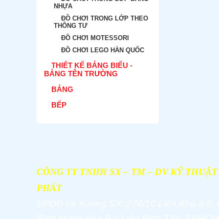
NHỰA
ĐỒ CHƠI TRONG LỚP THEO
THÔNG TƯ
ĐỒ CHƠI MOTESSORI
ĐỒ CHƠI LEGO HÀN QUỐC
THIẾT KẾ BẢNG BIỂU -
BẢNG TÊN TRƯỜNG
BẢNG
BẾP
CÔNG TY TNHH SX – TM – DV KỸ THUẬ
PHÁT
VPĐD và
Xưởng SX: 276/10 Liên Khu 4-5,
Bình Hưng Hòa B, Quận Bình Tân, TPHCM