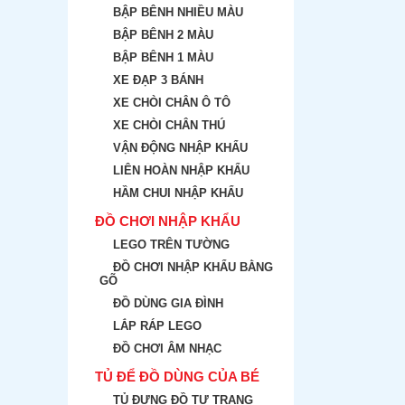
BẬP BÊNH NHIỀU MÀU
BẬP BÊNH 2 MÀU
BẬP BÊNH 1 MÀU
XE ĐẠP 3 BÁNH
XE CHÒI CHÂN Ô TÔ
XE CHÒI CHÂN THÚ
VẬN ĐỘNG NHẬP KHẨU
LIÊN HOÀN NHẬP KHẨU
HẦM CHUI NHẬP KHẨU
ĐỒ CHƠI NHẬP KHẨU
LEGO TRÊN TƯỜNG
ĐỒ CHƠI NHẬP KHẨU BẰNG
GÕ
ĐỒ DÙNG GIA ĐÌNH
LẮP RÁP LEGO
ĐỒ CHƠI ÂM NHẠC
TỦ ĐỂ ĐỒ DÙNG CỦA BÉ
TỦ ĐỰNG ĐỒ TƯ TRANG