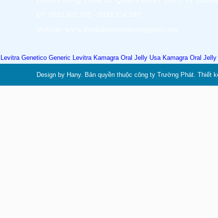
ĐT: 0932.602.699 - 0932.134.399
Website: www.thietbimamnontruongphat.com
Levitra Genetico
Generic Levitra
Kamagra Oral Jelly Usa
Kamagra Oral Jell
Design by Hany. Bản quyền thuộc công ty Trường Phát. Thiết k