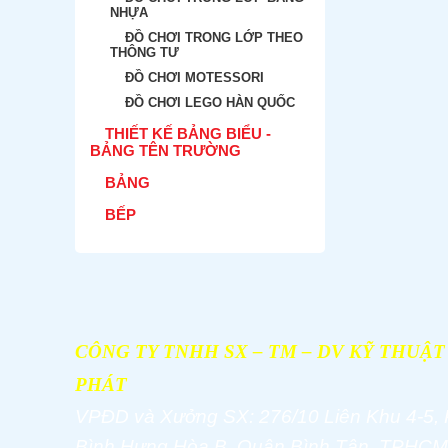
NHỰA
ĐỒ CHƠI TRONG LỚP THEO
THÔNG TƯ
ĐỒ CHƠI MOTESSORI
ĐỒ CHƠI LEGO HÀN QUỐC
THIẾT KẾ BẢNG BIỂU -
BẢNG TÊN TRƯỜNG
BẢNG
BẾP
CÔNG TY TNHH SX – TM – DV KỸ THUẬ
PHÁT
VPĐD và
Xưởng SX: 276/10 Liên Khu 4-5,
Bình Hưng Hòa B, Quận Bình Tân, TPHCM