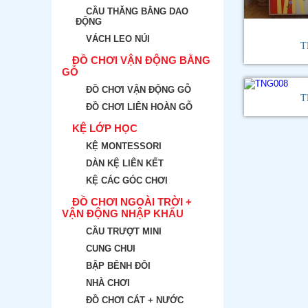
CẦU THĂNG BẰNG DAO
ĐỘNG
VÁCH LEO NÚI
T
ĐỒ CHƠI VẬN ĐỘNG BẰNG
GỖ
ĐỒ CHƠI VẬN ĐỘNG GỖ
T
ĐỒ CHƠI LIÊN HOÀN GỖ
KỆ LỚP HỌC
KỆ MONTESSORI
DÀN KỆ LIÊN KẾT
KỆ CÁC GÓC CHƠI
ĐỒ CHƠI NGOÀI TRỜI +
VẬN ĐỘNG NHẬP KHẨU
CẦU TRƯỢT MINI
CUNG CHUI
BẬP BÊNH ĐÔI
NHÀ CHƠI
ĐỒ CHƠI CÁT + NƯỚC