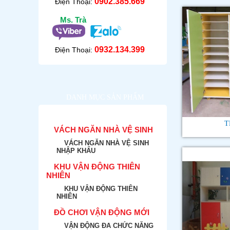
0902.385.669
Điện Thoại:
Ms. Trà
0932.134.399
Điện Thoại:
DANH MỤC SẢN PHẨM
T
VÁCH NGĂN NHÀ VỆ SINH
VÁCH NGĂN NHÀ VỆ SINH
NHẬP KHẨU
KHU VẬN ĐỘNG THIÊN
NHIÊN
KHU VẬN ĐỘNG THIÊN
NHIÊN
ĐỒ CHƠI VẬN ĐỘNG MỚI
VẬN ĐỘNG ĐA CHỨC NĂNG