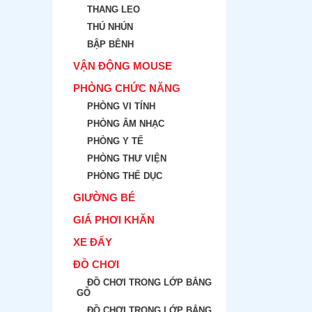
THANG LEO
THÚ NHÚN
BẬP BÊNH
VẬN ĐỘNG MOUSE
PHÒNG CHỨC NĂNG
PHÒNG VI TÍNH
PHÒNG ÂM NHẠC
PHÒNG Y TẾ
PHÒNG THƯ VIỆN
PHÒNG THỂ DỤC
GIƯỜNG BÉ
GIÁ PHƠI KHĂN
XE ĐẨY
ĐỒ CHƠI
ĐỒ CHƠI TRONG LỚP BẲNG
GỖ
ĐỒ CHƠI TRONG LỚP BẲNG