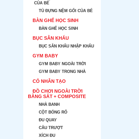
CỦA BÉ
TỦ ĐỰNG NỆM GỐI CỦA BÉ
BÀN GHẾ HỌC SINH
BÀN GHẾ HỌC SINH
BỤC SÂN KHẤU
BỤC SÂN KHẤU NHẬP KHẨU
GYM BABY
GYM BABY NGOÀI TRỜI
GYM BABY TRONG NHÀ
CỎ NHÂN TẠO
ĐỒ CHƠI NGOÀI TRỜI
BẰNG SẮT + COMPOSITE
NHÀ BANH
CỘT BÓNG RỔ
ĐU QUAY
CÂU TRƯỢT
XÍCH ĐU