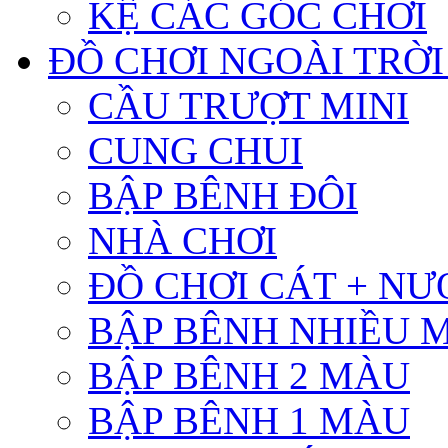
KỆ CÁC GÓC CHƠI
ĐỒ CHƠI NGOÀI TRỜ
CẦU TRƯỢT MINI
CUNG CHUI
BẬP BÊNH ĐÔI
NHÀ CHƠI
ĐỒ CHƠI CÁT + NƯ
BẬP BÊNH NHIỀU 
BẬP BÊNH 2 MÀU
BẬP BÊNH 1 MÀU