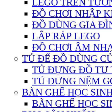
LEGO TRÊN TƯỜ
ĐỒ CHƠI NHẬP 
ĐỒ DÙNG GIA ĐÌ
LẮP RÁP LEGO
ĐỒ CHƠI ÂM NH
TỦ ĐỂ ĐỒ DÙNG C
TỦ ĐỰNG ĐỒ TƯ
TỦ ĐỰNG NỆM GỐ
BÀN GHẾ HỌC SIN
BÀN GHẾ HỌC S