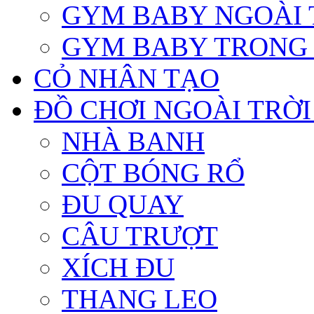
GYM BABY NGOÀI 
GYM BABY TRONG
CỎ NHÂN TẠO
ĐỒ CHƠI NGOÀI TRỜI
NHÀ BANH
CỘT BÓNG RỔ
ĐU QUAY
CÂU TRƯỢT
XÍCH ĐU
THANG LEO