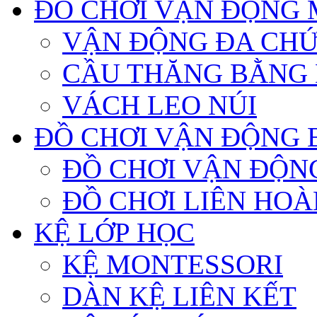
ĐỒ CHƠI VẬN ĐỘNG 
VẬN ĐỘNG ĐA CH
CẦU THĂNG BẰNG
VÁCH LEO NÚI
ĐỒ CHƠI VẬN ĐỘNG 
ĐỒ CHƠI VẬN ĐỘN
ĐỒ CHƠI LIÊN HOÀ
KỆ LỚP HỌC
KỆ MONTESSORI
DÀN KỆ LIÊN KẾT