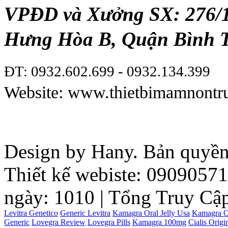
VPĐD và
Xưởng SX: 276/1
Hưng Hòa B, Quận Bình
ĐT: 0932.602.699 - 0932.134.399
Website: www.thietbimamnontr
Design by Hany. Bản quyền
Thiết kế webiste: 0909057
ngày: 1010 | Tổng Truy Cậ
Levitra Genetico
Generic Levitra
Kamagra Oral Jelly Usa
Kamagra Or
Generic
Lovegra Review
Lovegra Pills
Kamagra 100mg
Cialis Origi