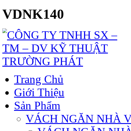
VDNK140
Trang Chủ
Giới Thiệu
Sản Phẩm
VÁCH NGĂN NHÀ V