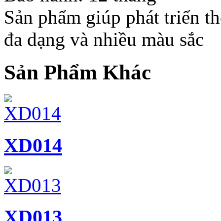
Sản phẩm giúp phát triển th
đa dạng và nhiều màu sắc
Sản Phẩm Khác
XD014
XD013