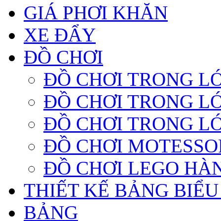
GIÁ PHƠI KHĂN
XE ĐẨY
ĐỒ CHƠI
ĐỒ CHƠI TRONG LỚ
ĐỒ CHƠI TRONG LƠ
ĐỒ CHƠI TRONG L
ĐỒ CHƠI MOTESSO
ĐỒ CHƠI LEGO HÀ
THIẾT KẾ BẢNG BIỂU
BẢNG