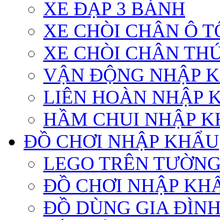
XE ĐẠP 3 BÁNH
XE CHÒI CHÂN Ô T
XE CHÒI CHÂN TH
VẬN ĐỘNG NHẬP 
LIÊN HOÀN NHẬP 
HẦM CHUI NHẬP 
ĐỒ CHƠI NHẬP KHẨU
LEGO TRÊN TƯỜN
ĐỒ CHƠI NHẬP KH
ĐỒ DÙNG GIA ĐÌN