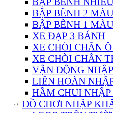
BẬP BÊNH NHIỀ
BẬP BÊNH 2 MÀ
BẬP BÊNH 1 MÀ
XE ĐẠP 3 BÁNH
XE CHÒI CHÂN Ô
XE CHÒI CHÂN 
VẬN ĐỘNG NHẬP
LIÊN HOÀN NHẬ
HẦM CHUI NHẬP
ĐỒ CHƠI NHẬP KH