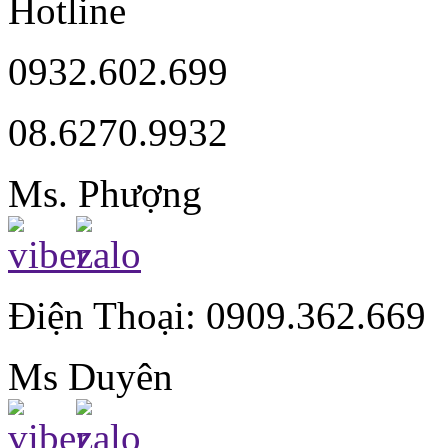
Hotline
0932.602.699
08.6270.9932
Ms. Phượng
Điện Thoại:
0909.362.669
Ms Duyên