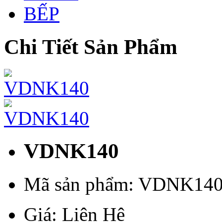
BẾP
Chi Tiết Sản Phẩm
VDNK140
Mã sản phẩm: VDNK14
Giá:
Liên Hệ