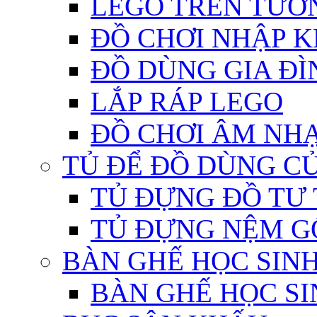
LEGO TRÊN TƯỜ
ĐỒ CHƠI NHẬP 
ĐỒ DÙNG GIA ĐÌ
LẮP RÁP LEGO
ĐỒ CHƠI ÂM NH
TỦ ĐỂ ĐỒ DÙNG C
TỦ ĐỰNG ĐỒ TƯ
TỦ ĐỰNG NỆM GỐ
BÀN GHẾ HỌC SIN
BÀN GHẾ HỌC S