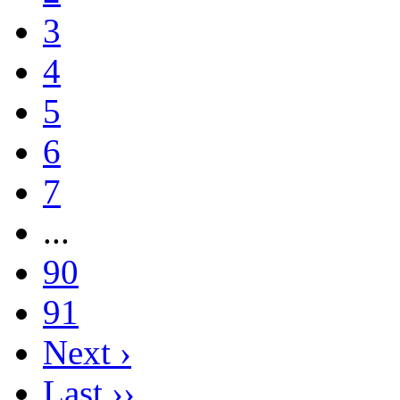
3
4
5
6
7
...
90
91
Next ›
Last ››