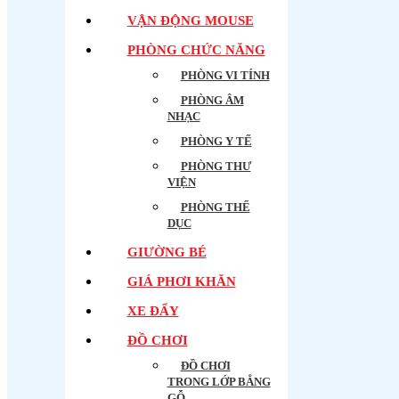
VẬN ĐỘNG MOUSE
PHÒNG CHỨC NĂNG
PHÒNG VI TÍNH
PHÒNG ÂM
NHẠC
PHÒNG Y TẾ
PHÒNG THƯ
VIỆN
PHÒNG THỂ
DỤC
GIƯỜNG BÉ
GIÁ PHƠI KHĂN
XE ĐẨY
ĐỒ CHƠI
ĐỒ CHƠI
TRONG LỚP BẲNG
GỖ