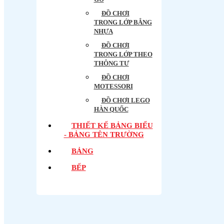
ĐỒ CHƠI
TRONG LỚP BẲNG
NHỰA
ĐỒ CHƠI
TRONG LỚP THEO
THÔNG TƯ
ĐỒ CHƠI
MOTESSORI
ĐỒ CHƠI LEGO
HÀN QUỐC
THIẾT KẾ BẢNG BIỂU
- BẢNG TÊN TRƯỜNG
BẢNG
BẾP