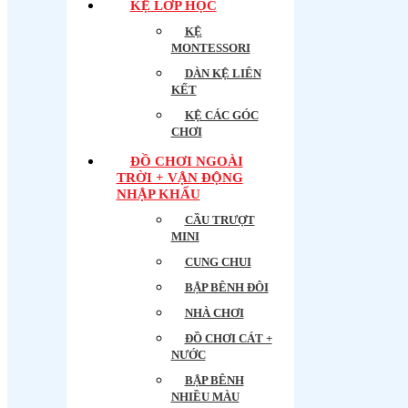
KỆ LỚP HỌC
KỆ
MONTESSORI
DÀN KỆ LIÊN
KẾT
KỆ CÁC GÓC
CHƠI
ĐỒ CHƠI NGOÀI
TRỜI + VẬN ĐỘNG
NHẬP KHẨU
CẦU TRƯỢT
MINI
CUNG CHUI
BẬP BÊNH ĐÔI
NHÀ CHƠI
ĐỒ CHƠI CÁT +
NƯỚC
BẬP BÊNH
NHIỀU MÀU