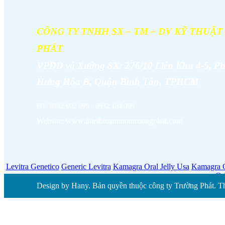
CÔNG TY TNHH SX – TM – DV KỸ THUẬ
PHÁT
VPĐD và
Xưởng SX: 276/10 Liên Khu 4-5, P
Hưng Hòa B, Quận Bình Tân, TPHCM
ĐT: 0932.602.699 - 0932.134.399
Website: www.thietbimamnontruongphat.com
Levitra Genetico
Generic Levitra
Kamagra Oral Jelly Usa
Kamagra O
Or
Design by Hany. Bản quyền thuộc công ty Trường Phát. Th