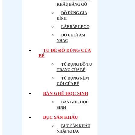
KHẨU BẰNG GÕ
ĐỒ DÙNG GIA
ĐÌNH
LẮP RÁP LEGO
ĐỒ CHƠI ÂM
NHẠC
TỦ ĐỂ ĐỒ DÙNG CỦA
BÉ
TỦ ĐỰNG ĐỒ TƯ
TRANG CỦA BÉ
TỦ ĐỰNG NỆM
GỐI CỦA BÉ
BÀN GHẾ HỌC SINH
BÀN GHẾ HỌC
SINH
BỤC SÂN KHẤU
BỤC SÂN KHẤU
NHẬP KHẨU