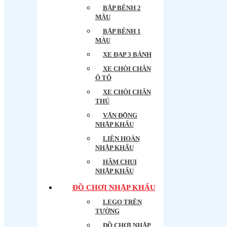
BẬP BÊNH 2
MÀU
BẬP BÊNH 1
MÀU
XE ĐẠP 3 BÁNH
XE CHÒI CHÂN
Ô TÔ
XE CHÒI CHÂN
THÚ
VẬN ĐỘNG
NHẬP KHẨU
LIÊN HOÀN
NHẬP KHẨU
HẦM CHUI
NHẬP KHẨU
ĐỒ CHƠI NHẬP KHẨU
LEGO TRÊN
TƯỜNG
ĐỒ CHƠI NHẬP