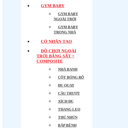
GYM BABY
GYM BABY
NGOÀI TRỜI
GYM BABY
TRONG NHÀ
CỎ NHÂN TẠO
ĐỒ CHƠI NGOÀI
TRỜI BẰNG SẮT +
COMPOSITE
NHÀ BANH
CỘT BÓNG RỔ
ĐU QUAY
CÂU TRƯỢT
XÍCH ĐU
THANG LEO
THÚ NHÚN
BẬP BÊNH