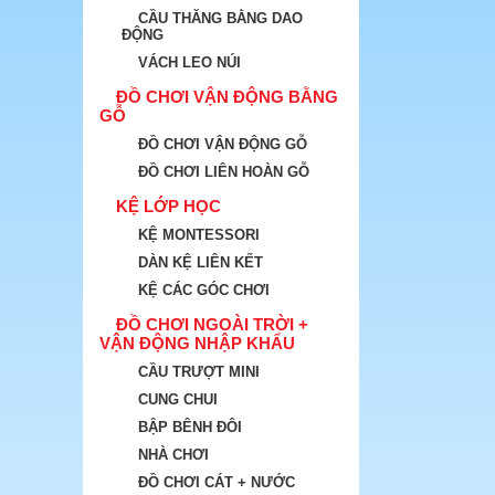
CẦU THĂNG BẰNG DAO
ĐỘNG
VÁCH LEO NÚI
ĐỒ CHƠI VẬN ĐỘNG BẰNG
GỖ
ĐỒ CHƠI VẬN ĐỘNG GỖ
ĐỒ CHƠI LIÊN HOÀN GỖ
KỆ LỚP HỌC
KỆ MONTESSORI
DÀN KỆ LIÊN KẾT
KỆ CÁC GÓC CHƠI
ĐỒ CHƠI NGOÀI TRỜI +
VẬN ĐỘNG NHẬP KHẨU
CẦU TRƯỢT MINI
CUNG CHUI
BẬP BÊNH ĐÔI
NHÀ CHƠI
ĐỒ CHƠI CÁT + NƯỚC