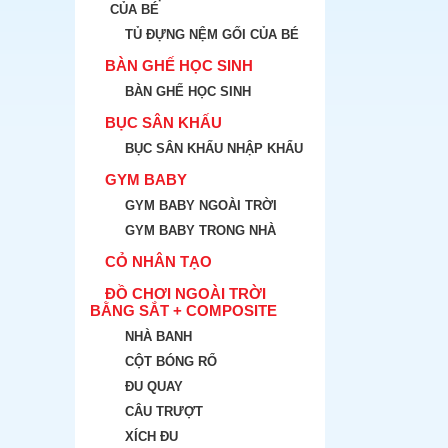
CỦA BÉ
TỦ ĐỰNG NỆM GỐI CỦA BÉ
BÀN GHẾ HỌC SINH
BÀN GHẾ HỌC SINH
BỤC SÂN KHẤU
BỤC SÂN KHẤU NHẬP KHẨU
GYM BABY
GYM BABY NGOÀI TRỜI
GYM BABY TRONG NHÀ
CỎ NHÂN TẠO
ĐỒ CHƠI NGOÀI TRỜI
BẰNG SẮT + COMPOSITE
NHÀ BANH
CỘT BÓNG RỔ
ĐU QUAY
CÂU TRƯỢT
XÍCH ĐU