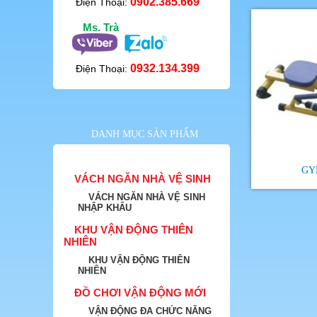
0902.385.669
Điện Thoại:
Ms. Trà
0932.134.399
Điện Thoại:
DANH MỤC SẢN PHẨM
GY
VÁCH NGĂN NHÀ VỆ SINH
VÁCH NGĂN NHÀ VỆ SINH
NHẬP KHẨU
KHU VẬN ĐỘNG THIÊN
NHIÊN
KHU VẬN ĐỘNG THIÊN
NHIÊN
ĐỒ CHƠI VẬN ĐỘNG MỚI
VẬN ĐỘNG ĐA CHỨC NĂNG