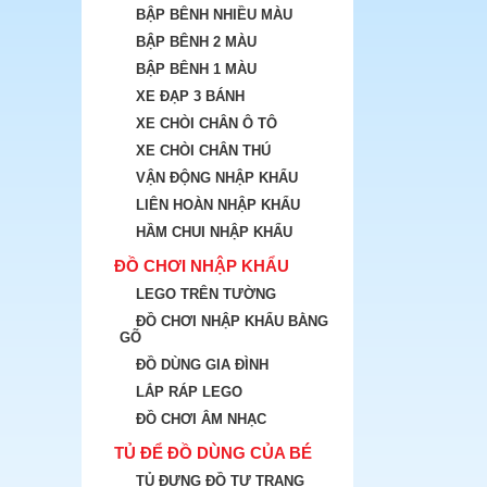
BẬP BÊNH NHIỀU MÀU
BẬP BÊNH 2 MÀU
BẬP BÊNH 1 MÀU
XE ĐẠP 3 BÁNH
XE CHÒI CHÂN Ô TÔ
XE CHÒI CHÂN THÚ
VẬN ĐỘNG NHẬP KHẨU
LIÊN HOÀN NHẬP KHẨU
HẦM CHUI NHẬP KHẨU
ĐỒ CHƠI NHẬP KHẨU
LEGO TRÊN TƯỜNG
ĐỒ CHƠI NHẬP KHẨU BẰNG
GÕ
ĐỒ DÙNG GIA ĐÌNH
LẮP RÁP LEGO
ĐỒ CHƠI ÂM NHẠC
TỦ ĐỂ ĐỒ DÙNG CỦA BÉ
TỦ ĐỰNG ĐỒ TƯ TRANG