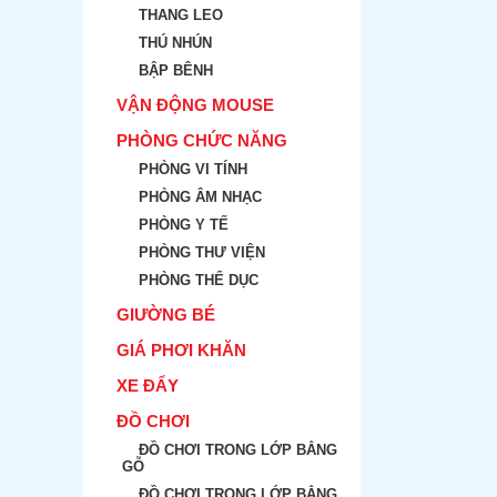
THANG LEO
THÚ NHÚN
BẬP BÊNH
VẬN ĐỘNG MOUSE
PHÒNG CHỨC NĂNG
PHÒNG VI TÍNH
PHÒNG ÂM NHẠC
PHÒNG Y TẾ
PHÒNG THƯ VIỆN
PHÒNG THỂ DỤC
GIƯỜNG BÉ
GIÁ PHƠI KHĂN
XE ĐẨY
ĐỒ CHƠI
ĐỒ CHƠI TRONG LỚP BẲNG
GỖ
ĐỒ CHƠI TRONG LỚP BẲNG