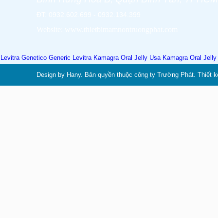
ĐT: 0932.602.699 - 0932.134.399
Website: www.thietbimamnontruongphat.com
Levitra Genetico
Generic Levitra
Kamagra Oral Jelly Usa
Kamagra Oral Jell
Design by Hany. Bản quyền thuộc công ty Trường Phát. Thiết k