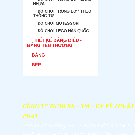
NHỰA
ĐỒ CHƠI TRONG LỚP THEO
THÔNG TƯ
ĐỒ CHƠI MOTESSORI
ĐỒ CHƠI LEGO HÀN QUỐC
THIẾT KẾ BẢNG BIỂU -
BẢNG TÊN TRƯỜNG
BẢNG
BẾP
CÔNG TY TNHH SX – TM – DV KỸ THUẬ
PHÁT
VPĐD và
Xưởng SX: 276/10 Liên Khu 4-5,
Bình Hưng Hòa B, Quận Bình Tân, TPHCM