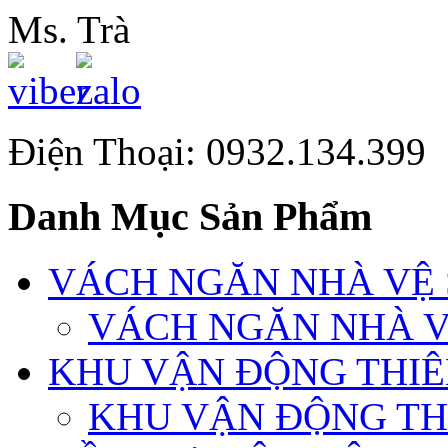
Ms. Trà
Điện Thoại:
0932.134.399
Danh Mục Sản Phẩm
VÁCH NGĂN NHÀ VỆ 
VÁCH NGĂN NHÀ V
KHU VẬN ĐỘNG THIÊ
KHU VẬN ĐỘNG TH