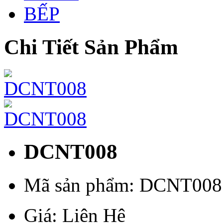
BẾP
Chi Tiết Sản Phẩm
DCNT008
Mã sản phẩm: DCNT008
Giá:
Liên Hệ