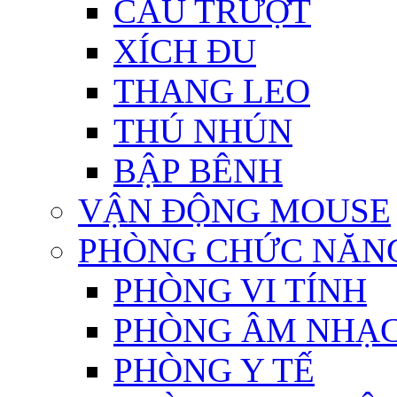
CÂU TRƯỢT
XÍCH ĐU
THANG LEO
THÚ NHÚN
BẬP BÊNH
VẬN ĐỘNG MOUSE
PHÒNG CHỨC NĂN
PHÒNG VI TÍNH
PHÒNG ÂM NHẠ
PHÒNG Y TẾ