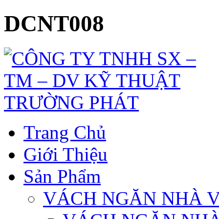
DCNT008
Trang Chủ
Giới Thiệu
Sản Phẩm
VÁCH NGĂN NHÀ V