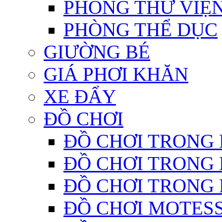
PHÒNG THƯ VIỆ
PHÒNG THỂ DỤC
GIƯỜNG BÉ
GIÁ PHƠI KHĂN
XE ĐẨY
ĐỒ CHƠI
ĐỒ CHƠI TRONG L
ĐỒ CHƠI TRONG 
ĐỒ CHƠI TRONG 
ĐỒ CHƠI MOTES