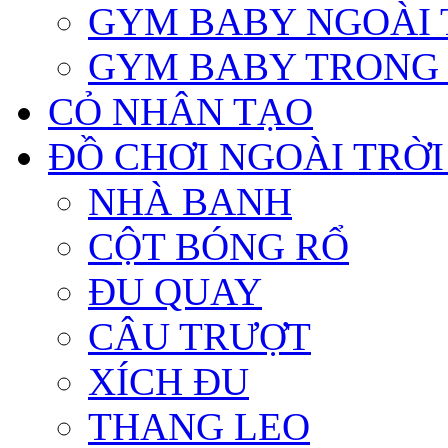
GYM BABY NGOÀI 
GYM BABY TRONG
CỎ NHÂN TẠO
ĐỒ CHƠI NGOÀI TRỜI
NHÀ BANH
CỘT BÓNG RỔ
ĐU QUAY
CÂU TRƯỢT
XÍCH ĐU
THANG LEO