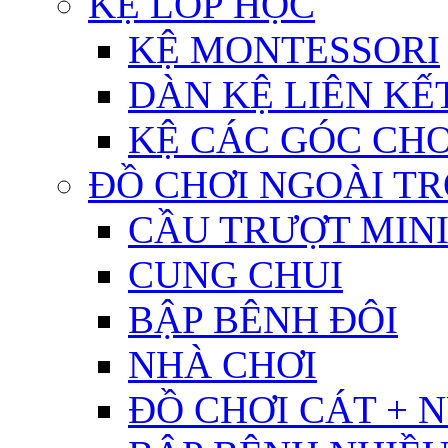
KỆ LỚP HỌC
KỆ MONTESSORI
DÀN KỆ LIÊN KẾ
KỆ CÁC GÓC CHƠ
ĐỒ CHƠI NGOÀI T
CẦU TRƯỢT MIN
CUNG CHUI
BẬP BÊNH ĐÔI
NHÀ CHƠI
ĐỒ CHƠI CÁT + 