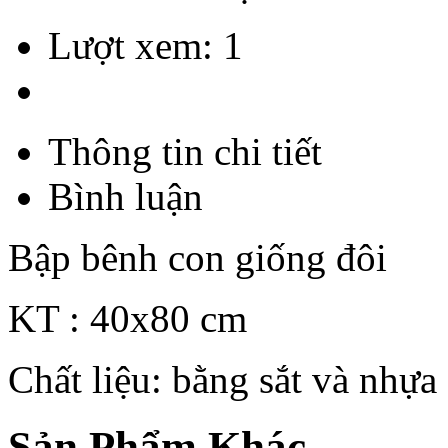
Lượt xem: 1
Thông tin chi tiết
Bình luận
Bập bênh con giống đôi
KT : 40x80 cm
Chất liệu: bằng sắt và nhựa
Sản Phẩm Khác