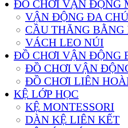
ĐỒ CHƠI VẬN ĐỘNG 
VẬN ĐỘNG ĐA CH
CẦU THĂNG BẰNG
VÁCH LEO NÚI
ĐỒ CHƠI VẬN ĐỘNG 
ĐỒ CHƠI VẬN ĐỘN
ĐỒ CHƠI LIÊN HOÀ
KỆ LỚP HỌC
KỆ MONTESSORI
DÀN KỆ LIÊN KẾT