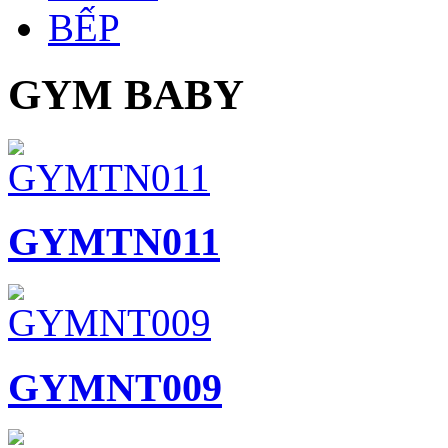
BẾP
GYM BABY
GYMTN011
GYMNT009