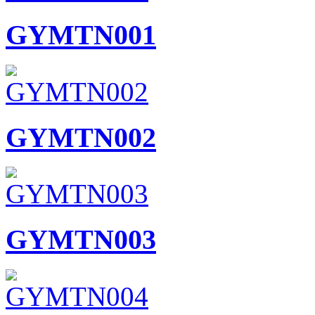
GYMTN001
GYMTN002
GYMTN003