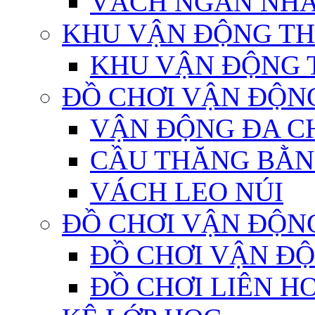
VÁCH NGĂN NHÀ
KHU VẬN ĐỘNG TH
KHU VẬN ĐỘNG 
ĐỒ CHƠI VẬN ĐỘN
VẬN ĐỘNG ĐA C
CẦU THĂNG BẰN
VÁCH LEO NÚI
ĐỒ CHƠI VẬN ĐỘN
ĐỒ CHƠI VẬN Đ
ĐỒ CHƠI LIÊN H