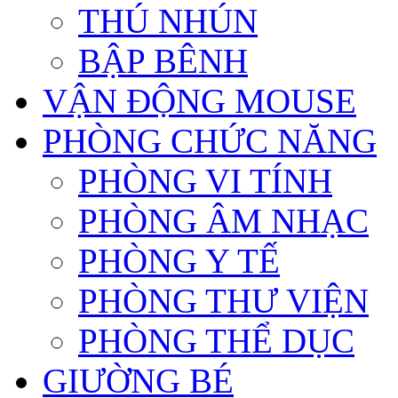
THÚ NHÚN
BẬP BÊNH
VẬN ĐỘNG MOUSE
PHÒNG CHỨC NĂNG
PHÒNG VI TÍNH
PHÒNG ÂM NHẠC
PHÒNG Y TẾ
PHÒNG THƯ VIỆN
PHÒNG THỂ DỤC
GIƯỜNG BÉ