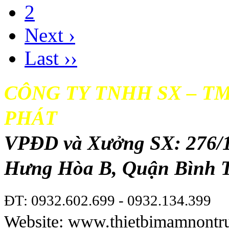
2
Next ›
Last ››
CÔNG TY TNHH SX – T
PHÁT
VPĐD và
Xưởng SX: 276/1
Hưng Hòa B, Quận Bình
ĐT: 0932.602.699 - 0932.134.399
Website: www.thietbimamnontr