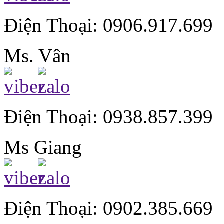
Điện Thoại:
0906.917.699
Ms. Vân
Điện Thoại:
0938.857.399
Ms Giang
Điện Thoại:
0902.385.669