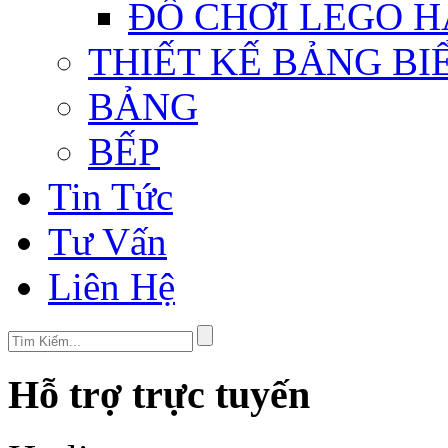
ĐỒ CHƠI LEGO H
THIẾT KẾ BẢNG BI
BẢNG
BẾP
Tin Tức
Tư Vấn
Liên Hệ
Hỗ trợ trực tuyến