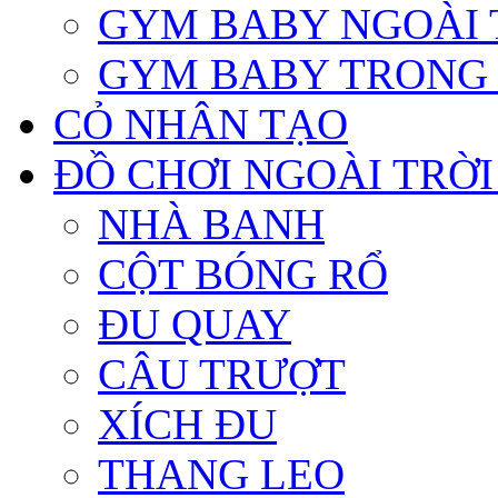
GYM BABY NGOÀI 
GYM BABY TRONG
CỎ NHÂN TẠO
ĐỒ CHƠI NGOÀI TRỜI
NHÀ BANH
CỘT BÓNG RỔ
ĐU QUAY
CÂU TRƯỢT
XÍCH ĐU
THANG LEO