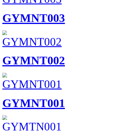
GYMNT003
GYMNT002
GYMNT001