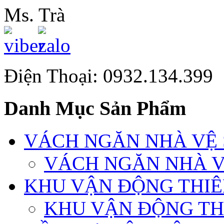
Ms. Trà
Điện Thoại:
0932.134.399
Danh Mục Sản Phẩm
VÁCH NGĂN NHÀ VỆ 
VÁCH NGĂN NHÀ V
KHU VẬN ĐỘNG THIÊ
KHU VẬN ĐỘNG TH