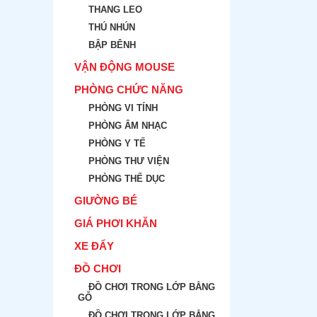
THANG LEO
THÚ NHÚN
BẬP BÊNH
VẬN ĐỘNG MOUSE
PHÒNG CHỨC NĂNG
PHÒNG VI TÍNH
PHÒNG ÂM NHẠC
PHÒNG Y TẾ
PHÒNG THƯ VIỆN
PHÒNG THỂ DỤC
GIƯỜNG BÉ
GIÁ PHƠI KHĂN
XE ĐẨY
ĐỒ CHƠI
ĐỒ CHƠI TRONG LỚP BẲNG
GỖ
ĐỒ CHƠI TRONG LỚP BẲNG