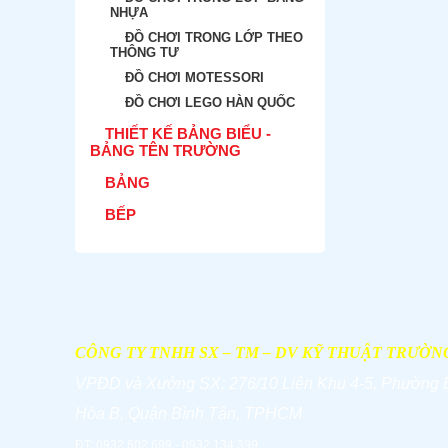
NHỰA
ĐỒ CHƠI TRONG LỚP THEO
THÔNG TƯ
ĐỒ CHƠI MOTESSORI
ĐỒ CHƠI LEGO HÀN QUỐC
THIẾT KẾ BẢNG BIỂU -
BẢNG TÊN TRƯỜNG
BẢNG
BẾP
CÔNG TY TNHH SX – TM – DV KỸ THUẬT TRƯỜN
VPĐD và
Xưởng SX: 276/10 Liên Khu 4-5, Phường 
Hòa B, Quận Bình Tân, TPHCM
ĐT: 0932.602.699 - 0932.134.399