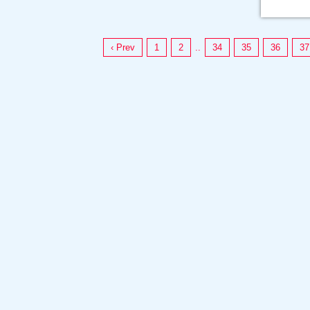
‹ Prev
1
2
..
34
35
36
37