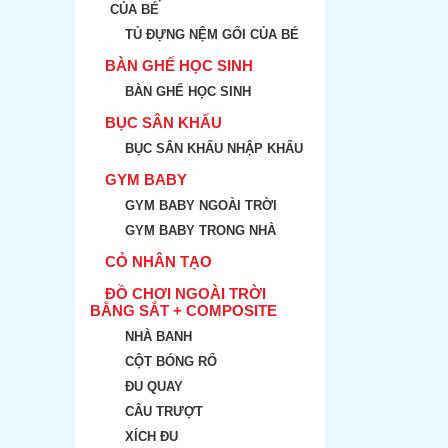
CỦA BÉ
TỦ ĐỰNG NỆM GỐI CỦA BÉ
BÀN GHẾ HỌC SINH
BÀN GHẾ HỌC SINH
BỤC SÂN KHẤU
BỤC SÂN KHẤU NHẬP KHẨU
GYM BABY
GYM BABY NGOÀI TRỜI
GYM BABY TRONG NHÀ
CỎ NHÂN TẠO
ĐỒ CHƠI NGOÀI TRỜI
BẰNG SẮT + COMPOSITE
NHÀ BANH
CỘT BÓNG RỔ
ĐU QUAY
CÂU TRƯỢT
XÍCH ĐU