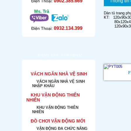
0902.385.669
Thông tin c
Điện Thoại:
Ms. Trà
Dàn tủ trang p
KT: 120x90x3
80x120x45
120x90x30
0932.134.399
Điện Thoại:
DANH MỤC SẢN PHẨM
P
VÁCH NGĂN NHÀ VỆ SINH
VÁCH NGĂN NHÀ VỆ SINH
NHẬP KHẨU
KHU VẬN ĐỘNG THIÊN
NHIÊN
KHU VẬN ĐỘNG THIÊN
NHIÊN
ĐỒ CHƠI VẬN ĐỘNG MỚI
VẬN ĐỘNG ĐA CHỨC NĂNG