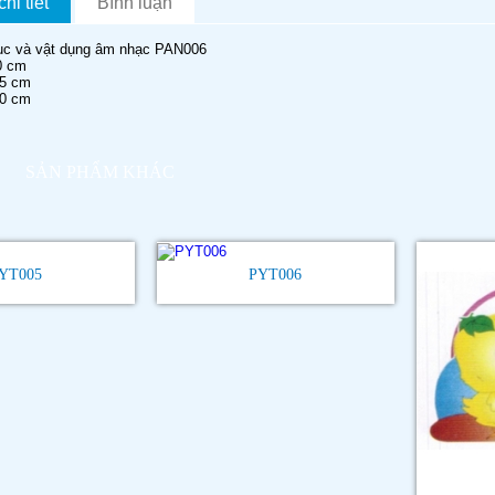
hi tiết
Bình luận
hục và vật dụng âm nhạc PAN006
0 cm
 cm
 cm
SẢN PHẨM KHÁC
YT005
PYT006