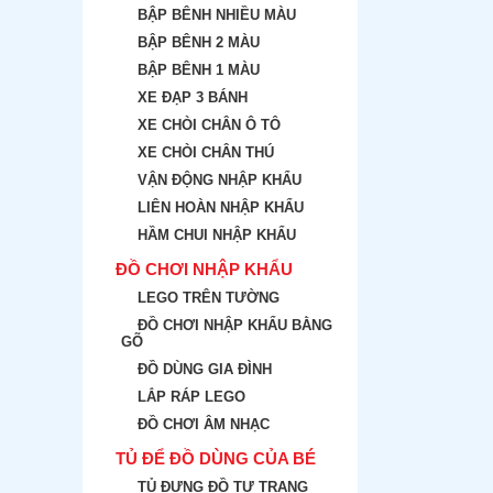
BẬP BÊNH NHIỀU MÀU
BẬP BÊNH 2 MÀU
BẬP BÊNH 1 MÀU
XE ĐẠP 3 BÁNH
XE CHÒI CHÂN Ô TÔ
XE CHÒI CHÂN THÚ
VẬN ĐỘNG NHẬP KHẨU
LIÊN HOÀN NHẬP KHẨU
HẦM CHUI NHẬP KHẨU
ĐỒ CHƠI NHẬP KHẨU
LEGO TRÊN TƯỜNG
ĐỒ CHƠI NHẬP KHẨU BẰNG
GÕ
ĐỒ DÙNG GIA ĐÌNH
LẮP RÁP LEGO
ĐỒ CHƠI ÂM NHẠC
TỦ ĐỂ ĐỒ DÙNG CỦA BÉ
TỦ ĐỰNG ĐỒ TƯ TRANG