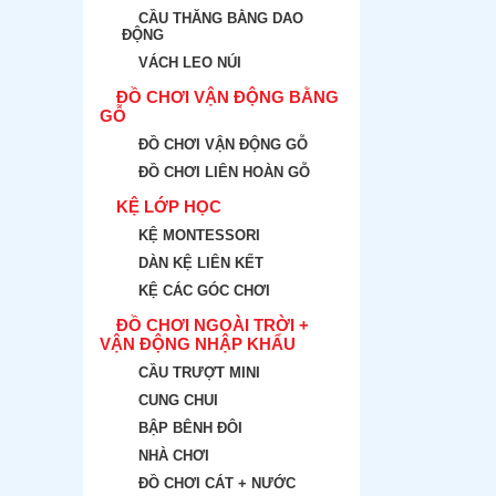
CẦU THĂNG BẰNG DAO
ĐỘNG
VÁCH LEO NÚI
ĐỒ CHƠI VẬN ĐỘNG BẰNG
GỖ
ĐỒ CHƠI VẬN ĐỘNG GỖ
ĐỒ CHƠI LIÊN HOÀN GỖ
KỆ LỚP HỌC
KỆ MONTESSORI
DÀN KỆ LIÊN KẾT
KỆ CÁC GÓC CHƠI
ĐỒ CHƠI NGOÀI TRỜI +
VẬN ĐỘNG NHẬP KHẨU
CẦU TRƯỢT MINI
CUNG CHUI
BẬP BÊNH ĐÔI
NHÀ CHƠI
ĐỒ CHƠI CÁT + NƯỚC