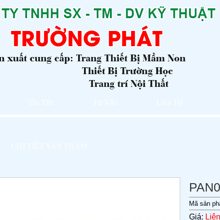
Tin Tức
Tư Vấn
Liên Hệ
CHI TIẾT SẢN PHẨM
PAN0
Mã sản p
Giá:
Liê