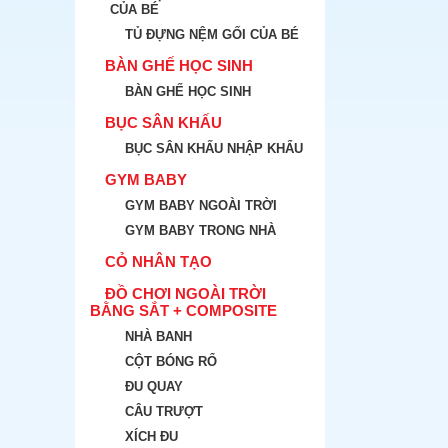
CỦA BÉ
TỦ ĐỰNG NỆM GỐI CỦA BÉ
BÀN GHẾ HỌC SINH
BÀN GHẾ HỌC SINH
BỤC SÂN KHẤU
BỤC SÂN KHẤU NHẬP KHẨU
GYM BABY
GYM BABY NGOÀI TRỜI
GYM BABY TRONG NHÀ
CỎ NHÂN TẠO
ĐỒ CHƠI NGOÀI TRỜI
BẰNG SẮT + COMPOSITE
NHÀ BANH
CỘT BÓNG RỔ
ĐU QUAY
CÂU TRƯỢT
XÍCH ĐU