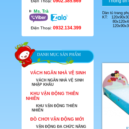
0902.385.669
Thông tin c
Điện Thoại:
Ms. Trà
Dàn tủ trang p
KT: 120x90x3
80x120x45
120x90x30
0932.134.399
Điện Thoại:
DANH MỤC SẢN PHẨM
VÁCH NGĂN NHÀ VỆ SINH
VÁCH NGĂN NHÀ VỆ SINH
NHẬP KHẨU
KHU VẬN ĐỘNG THIÊN
NHIÊN
KHU VẬN ĐỘNG THIÊN
NHIÊN
ĐỒ CHƠI VẬN ĐỘNG MỚI
VẬN ĐỘNG ĐA CHỨC NĂNG
P