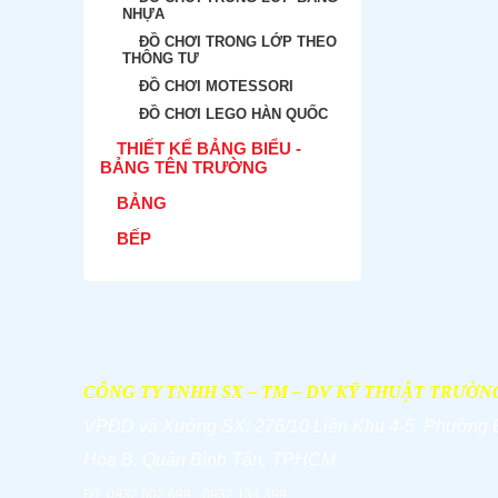
NHỰA
ĐỒ CHƠI TRONG LỚP THEO
THÔNG TƯ
ĐỒ CHƠI MOTESSORI
ĐỒ CHƠI LEGO HÀN QUỐC
THIẾT KẾ BẢNG BIỂU -
BẢNG TÊN TRƯỜNG
BẢNG
BẾP
CÔNG TY TNHH SX – TM – DV KỸ THUẬT TRƯỜN
VPĐD và
Xưởng SX: 276/10 Liên Khu 4-5, Phường 
Hòa B, Quận Bình Tân, TPHCM
ĐT: 0932.602.699 - 0932.134.399