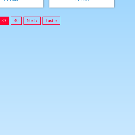
39
40
Next ›
Last ››