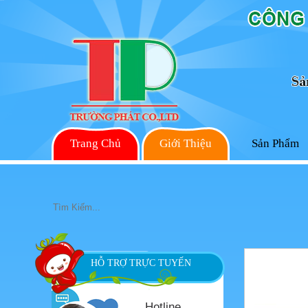
PAN006
Trang Chủ
Giới Thiệu
Sản Phẩm
HỖ TRỢ TRỰC TUYẾN
Hotline