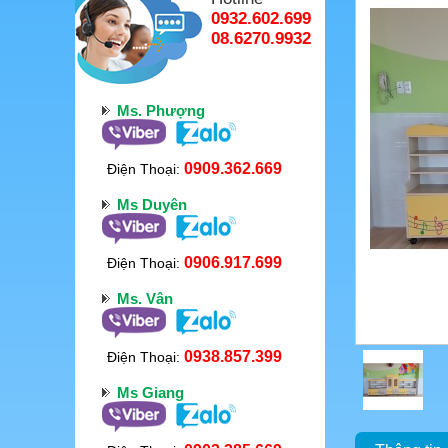
0932.602.699
08.6270.9932
Ms. Phượng
0909.362.669
Điện Thoại:
Ms Duyên
0906.917.699
Điện Thoại:
Ms. Vân
0938.857.399
Điện Thoại:
Ms Giang