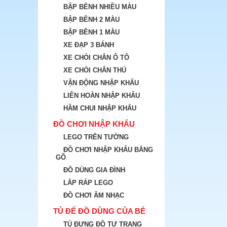
BẬP BÊNH NHIỀU MÀU
BẬP BÊNH 2 MÀU
BẬP BÊNH 1 MÀU
XE ĐẠP 3 BÁNH
XE CHÒI CHÂN Ô TÔ
XE CHÒI CHÂN THÚ
VẬN ĐỘNG NHẬP KHẨU
LIÊN HOÀN NHẬP KHẨU
HẦM CHUI NHẬP KHẨU
ĐỒ CHƠI NHẬP KHẨU
LEGO TRÊN TƯỜNG
ĐỒ CHƠI NHẬP KHẨU BẰNG
GÕ
ĐỒ DÙNG GIA ĐÌNH
LẮP RÁP LEGO
ĐỒ CHƠI ÂM NHẠC
TỦ ĐỂ ĐỒ DÙNG CỦA BÉ
TỦ ĐỰNG ĐỒ TƯ TRANG