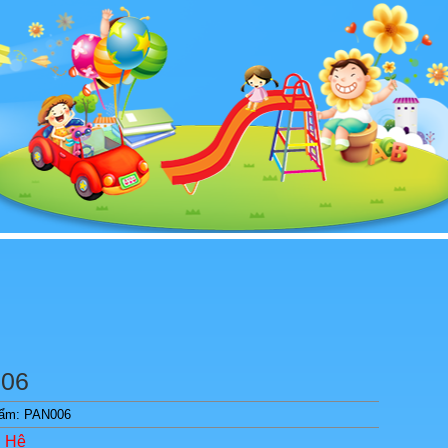
06
hẩm: PAN006
n Hệ