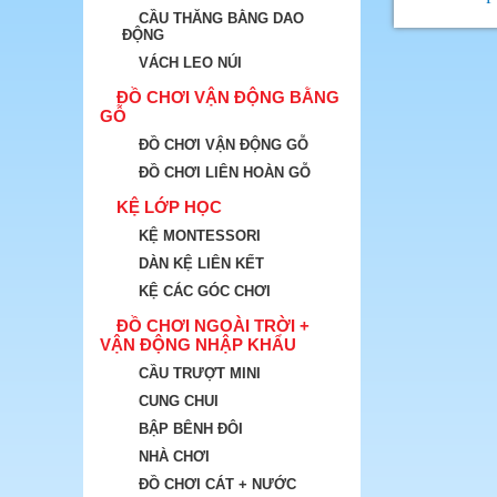
CẦU THĂNG BẰNG DAO
ĐỘNG
VÁCH LEO NÚI
ĐỒ CHƠI VẬN ĐỘNG BẰNG
GỖ
ĐỒ CHƠI VẬN ĐỘNG GỖ
ĐỒ CHƠI LIÊN HOÀN GỖ
KỆ LỚP HỌC
KỆ MONTESSORI
DÀN KỆ LIÊN KẾT
KỆ CÁC GÓC CHƠI
ĐỒ CHƠI NGOÀI TRỜI +
VẬN ĐỘNG NHẬP KHẨU
CẦU TRƯỢT MINI
CUNG CHUI
BẬP BÊNH ĐÔI
NHÀ CHƠI
ĐỒ CHƠI CÁT + NƯỚC