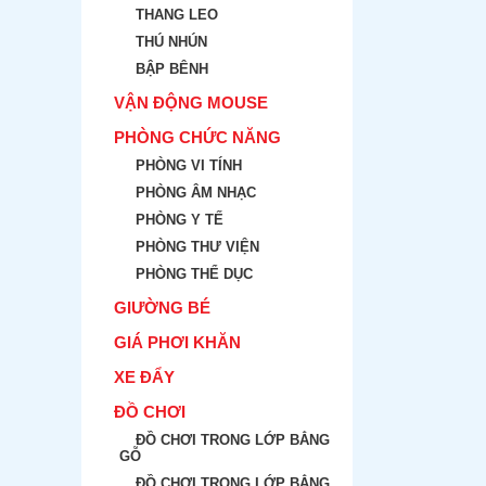
THANG LEO
THÚ NHÚN
BẬP BÊNH
VẬN ĐỘNG MOUSE
PHÒNG CHỨC NĂNG
PHÒNG VI TÍNH
PHÒNG ÂM NHẠC
PHÒNG Y TẾ
PHÒNG THƯ VIỆN
PHÒNG THỂ DỤC
GIƯỜNG BÉ
GIÁ PHƠI KHĂN
XE ĐẨY
ĐỒ CHƠI
ĐỒ CHƠI TRONG LỚP BẲNG
GỖ
ĐỒ CHƠI TRONG LỚP BẲNG