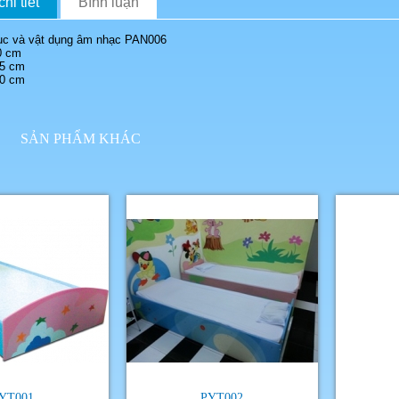
hi tiết
Bình luận
hục và vật dụng âm nhạc PAN006
0 cm
 cm
 cm
SẢN PHẨM KHÁC
YT001
PYT002