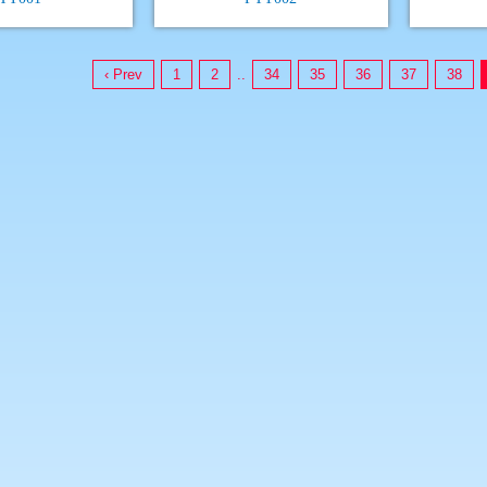
‹ Prev
1
2
..
34
35
36
37
38