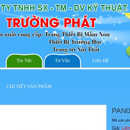
Tin Tức
Tư Vấn
Liên Hệ
CHI TIẾT SẢN PHẨM
PAN0
Mã sản p
Giá:
Liê