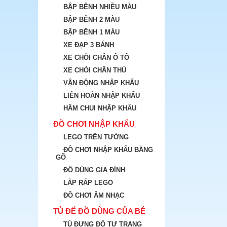
BẬP BÊNH NHIỀU MÀU
BẬP BÊNH 2 MÀU
BẬP BÊNH 1 MÀU
XE ĐẠP 3 BÁNH
XE CHÒI CHÂN Ô TÔ
XE CHÒI CHÂN THÚ
VẬN ĐỘNG NHẬP KHẨU
LIÊN HOÀN NHẬP KHẨU
HẦM CHUI NHẬP KHẨU
ĐỒ CHƠI NHẬP KHẨU
LEGO TRÊN TƯỜNG
ĐỒ CHƠI NHẬP KHẨU BẰNG
GÕ
ĐỒ DÙNG GIA ĐÌNH
LẮP RÁP LEGO
ĐỒ CHƠI ÂM NHẠC
TỦ ĐỂ ĐỒ DÙNG CỦA BÉ
TỦ ĐỰNG ĐỒ TƯ TRANG