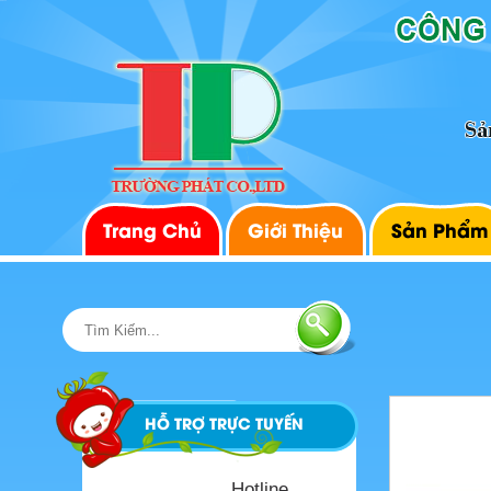
PAN006
Trang Chủ
Giới Thiệu
Sản Phẩm
HỖ TRỢ TRỰC TUYẾN
Hotline