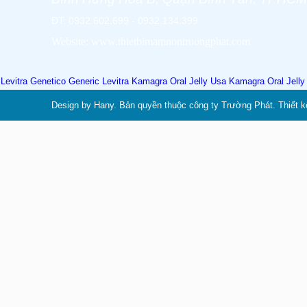
ĐT: 0932.602.699 - 0932.134.399
Website: www.thietbimamnontruongphat.com
Levitra Genetico
Generic Levitra
Kamagra Oral Jelly Usa
Kamagra Oral Jell
Design by Hany. Bản quyền thuộc công ty Trường Phát. Thiết k