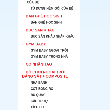
CỦA BÉ
TỦ ĐỰNG NỆM GỐI CỦA BÉ
BÀN GHẾ HỌC SINH
BÀN GHẾ HỌC SINH
BỤC SÂN KHẤU
BỤC SÂN KHẤU NHẬP KHẨU
GYM BABY
GYM BABY NGOÀI TRỜI
GYM BABY TRONG NHÀ
CỎ NHÂN TẠO
ĐỒ CHƠI NGOÀI TRỜI
BẰNG SẮT + COMPOSITE
NHÀ BANH
CỘT BÓNG RỔ
ĐU QUAY
CÂU TRƯỢT
XÍCH ĐU