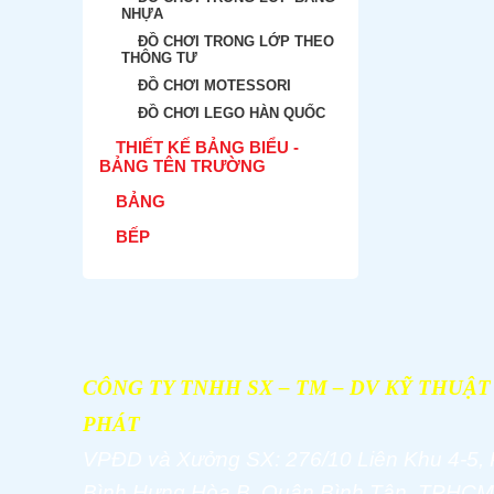
NHỰA
ĐỒ CHƠI TRONG LỚP THEO
THÔNG TƯ
ĐỒ CHƠI MOTESSORI
ĐỒ CHƠI LEGO HÀN QUỐC
THIẾT KẾ BẢNG BIỂU -
BẢNG TÊN TRƯỜNG
BẢNG
BẾP
CÔNG TY TNHH SX – TM – DV KỸ THUẬ
PHÁT
VPĐD và
Xưởng SX: 276/10 Liên Khu 4-5,
Bình Hưng Hòa B, Quận Bình Tân, TPHCM