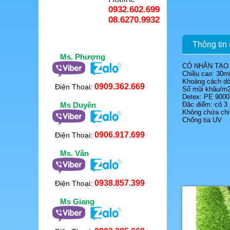
0932.602.699
08.6270.9932
Thông tin c
Ms. Phượng
CỎ NHÂN TẠO 
Chiều cao: 30
Khoảng cách dòn
0909.362.669
Điện Thoại:
Số mũi khâu/m2
Detex: PE 9000
Ms Duyên
Đặc điểm: cỏ 3
Không chứa chì
Chống tia UV
0906.917.699
Điện Thoại:
Ms. Vân
0938.857.399
Điện Thoại:
Ms Giang