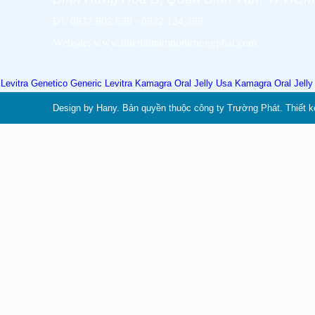
ĐT: 0932.602.699 - 0932.134.399
Website: www.thietbimamnontruongphat.com
Levitra Genetico
Generic Levitra
Kamagra Oral Jelly Usa
Kamagra Oral Jell
Design by Hany. Bản quyền thuộc công ty Trường Phát. Thiết k