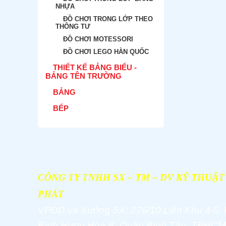
NHỰA
ĐỒ CHƠI TRONG LỚP THEO
THÔNG TƯ
ĐỒ CHƠI MOTESSORI
ĐỒ CHƠI LEGO HÀN QUỐC
THIẾT KẾ BẢNG BIỂU -
BẢNG TÊN TRƯỜNG
BẢNG
BẾP
CÔNG TY TNHH SX – TM – DV KỸ THUẬ
PHÁT
VPĐD và
Xưởng SX: 276/10 Liên Khu 4-5,
Bình Hưng Hòa B, Quận Bình Tân, TPHCM