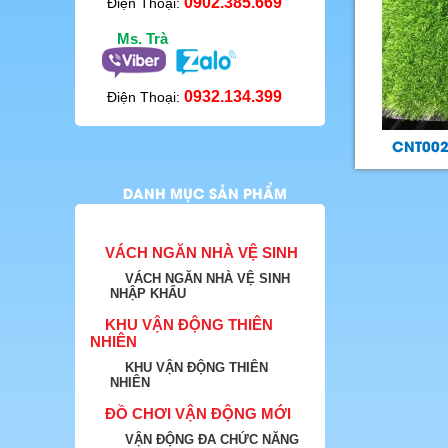
0902.385.669
Điện Thoại:
Ms. Trà
0932.134.399
Điện Thoại:
CNT002
DANH MỤC SẢN PHẨM
VÁCH NGĂN NHÀ VỆ SINH
VÁCH NGĂN NHÀ VỆ SINH
NHẬP KHẨU
KHU VẬN ĐỘNG THIÊN
NHIÊN
KHU VẬN ĐỘNG THIÊN
NHIÊN
ĐỒ CHƠI VẬN ĐỘNG MỚI
VẬN ĐỘNG ĐA CHỨC NĂNG