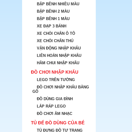
BẬP BÊNH NHIỀU MÀU
BẬP BÊNH 2 MÀU
BẬP BÊNH 1 MÀU
XE ĐẠP 3 BÁNH
XE CHÒI CHÂN Ô TÔ
XE CHÒI CHÂN THÚ
VẬN ĐỘNG NHẬP KHẨU
LIÊN HOÀN NHẬP KHẨU
HẦM CHUI NHẬP KHẨU
ĐỒ CHƠI NHẬP KHẨU
LEGO TRÊN TƯỜNG
ĐỒ CHƠI NHẬP KHẨU BẰNG
GÕ
ĐỒ DÙNG GIA ĐÌNH
LẮP RÁP LEGO
ĐỒ CHƠI ÂM NHẠC
TỦ ĐỂ ĐỒ DÙNG CỦA BÉ
TỦ ĐỰNG ĐỒ TƯ TRANG