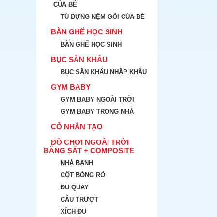
CỦA BÉ
TỦ ĐỰNG NỆM GỐI CỦA BÉ
BÀN GHẾ HỌC SINH
BÀN GHẾ HỌC SINH
BỤC SÂN KHẤU
BỤC SÂN KHẤU NHẬP KHẨU
GYM BABY
GYM BABY NGOÀI TRỜI
GYM BABY TRONG NHÀ
CỎ NHÂN TẠO
ĐỒ CHƠI NGOÀI TRỜI
BẰNG SẮT + COMPOSITE
NHÀ BANH
CỘT BÓNG RỔ
ĐU QUAY
CÂU TRƯỢT
XÍCH ĐU