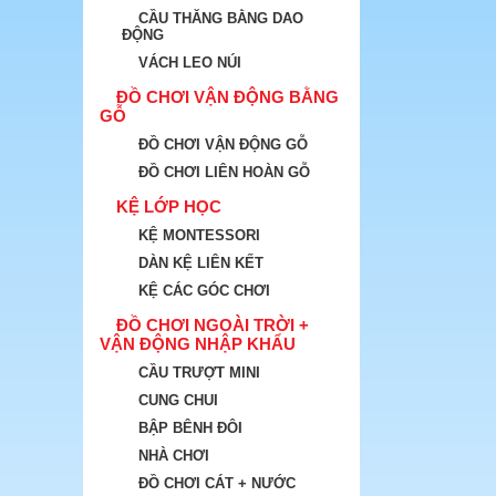
CẦU THĂNG BẰNG DAO
ĐỘNG
VÁCH LEO NÚI
ĐỒ CHƠI VẬN ĐỘNG BẰNG
GỖ
ĐỒ CHƠI VẬN ĐỘNG GỖ
ĐỒ CHƠI LIÊN HOÀN GỖ
KỆ LỚP HỌC
KỆ MONTESSORI
DÀN KỆ LIÊN KẾT
KỆ CÁC GÓC CHƠI
ĐỒ CHƠI NGOÀI TRỜI +
VẬN ĐỘNG NHẬP KHẨU
CẦU TRƯỢT MINI
CUNG CHUI
BẬP BÊNH ĐÔI
NHÀ CHƠI
ĐỒ CHƠI CÁT + NƯỚC