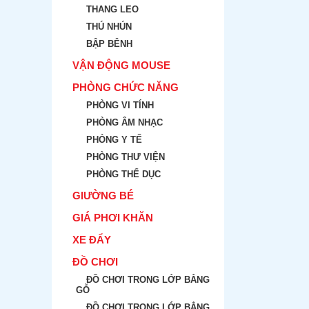
THANG LEO
THÚ NHÚN
BẬP BÊNH
VẬN ĐỘNG MOUSE
PHÒNG CHỨC NĂNG
PHÒNG VI TÍNH
PHÒNG ÂM NHẠC
PHÒNG Y TẾ
PHÒNG THƯ VIỆN
PHÒNG THỂ DỤC
GIƯỜNG BÉ
GIÁ PHƠI KHĂN
XE ĐẨY
ĐỒ CHƠI
ĐỒ CHƠI TRONG LỚP BẲNG
GỖ
ĐỒ CHƠI TRONG LỚP BẲNG