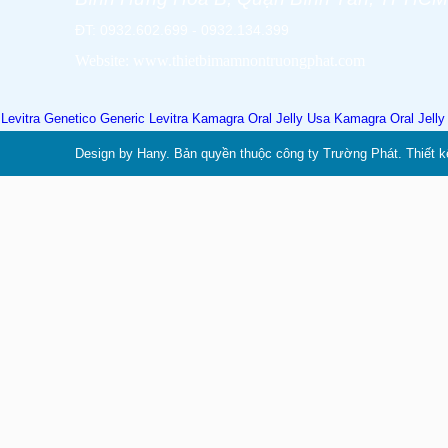
ĐT: 0932.602.699 - 0932.134.399
Website: www.thietbimamnontruongphat.com
Levitra Genetico
Generic Levitra
Kamagra Oral Jelly Usa
Kamagra Oral Jell
Design by Hany. Bản quyền thuộc công ty Trường Phát. Thiết k