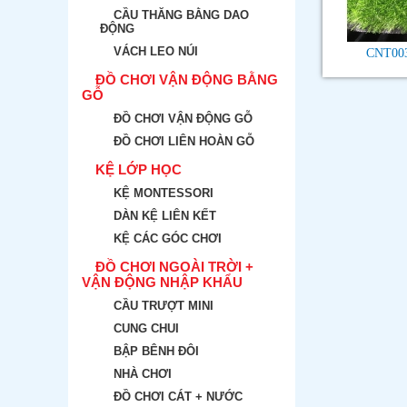
CẦU THĂNG BẰNG DAO
ĐỘNG
VÁCH LEO NÚI
CNT003
ĐỒ CHƠI VẬN ĐỘNG BẰNG
GỖ
ĐỒ CHƠI VẬN ĐỘNG GỖ
ĐỒ CHƠI LIÊN HOÀN GỖ
KỆ LỚP HỌC
KỆ MONTESSORI
DÀN KỆ LIÊN KẾT
KỆ CÁC GÓC CHƠI
ĐỒ CHƠI NGOÀI TRỜI +
VẬN ĐỘNG NHẬP KHẨU
CẦU TRƯỢT MINI
CUNG CHUI
BẬP BÊNH ĐÔI
NHÀ CHƠI
ĐỒ CHƠI CÁT + NƯỚC