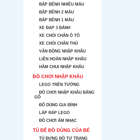
BẬP BÊNH NHIỀU MÀU
BẬP BÊNH 2 MÀU
BẬP BÊNH 1 MÀU
XE ĐẠP 3 BÁNH
XE CHÒI CHÂN Ô TÔ
XE CHÒI CHÂN THÚ
VẬN ĐỘNG NHẬP KHẨU
LIÊN HOÀN NHẬP KHẨU
HẦM CHUI NHẬP KHẨU
ĐỒ CHƠI NHẬP KHẨU
LEGO TRÊN TƯỜNG
ĐỒ CHƠI NHẬP KHẨU BẰNG
GÕ
ĐỒ DÙNG GIA ĐÌNH
LẮP RÁP LEGO
ĐỒ CHƠI ÂM NHẠC
TỦ ĐỂ ĐỒ DÙNG CỦA BÉ
TỦ ĐỰNG ĐỒ TƯ TRANG