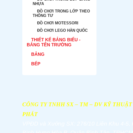
NHỰA
ĐỒ CHƠI TRONG LỚP THEO
THÔNG TƯ
ĐỒ CHƠI MOTESSORI
ĐỒ CHƠI LEGO HÀN QUỐC
THIẾT KẾ BẢNG BIỂU -
BẢNG TÊN TRƯỜNG
BẢNG
BẾP
CÔNG TY TNHH SX – TM – DV KỸ THUẬ
PHÁT
VPĐD và
Xưởng SX: 276/10 Liên Khu 4-5,
Bình Hưng Hòa B, Quận Bình Tân, TPHCM