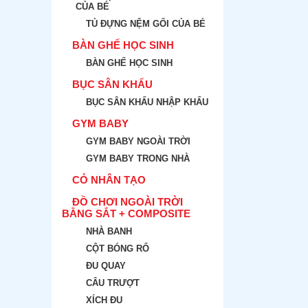
CỦA BÉ
TỦ ĐỰNG NỆM GỐI CỦA BÉ
BÀN GHẾ HỌC SINH
BÀN GHẾ HỌC SINH
BỤC SÂN KHẤU
BỤC SÂN KHẤU NHẬP KHẨU
GYM BABY
GYM BABY NGOÀI TRỜI
GYM BABY TRONG NHÀ
CỎ NHÂN TẠO
ĐỒ CHƠI NGOÀI TRỜI
BẰNG SẮT + COMPOSITE
NHÀ BANH
CỘT BÓNG RỔ
ĐU QUAY
CÂU TRƯỢT
XÍCH ĐU