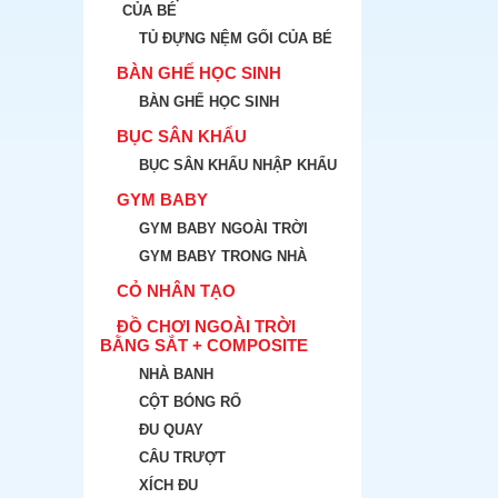
CỦA BÉ
TỦ ĐỰNG NỆM GỐI CỦA BÉ
BÀN GHẾ HỌC SINH
BÀN GHẾ HỌC SINH
BỤC SÂN KHẤU
BỤC SÂN KHẤU NHẬP KHẨU
GYM BABY
GYM BABY NGOÀI TRỜI
GYM BABY TRONG NHÀ
CỎ NHÂN TẠO
ĐỒ CHƠI NGOÀI TRỜI
BẰNG SẮT + COMPOSITE
NHÀ BANH
CỘT BÓNG RỔ
ĐU QUAY
CÂU TRƯỢT
XÍCH ĐU