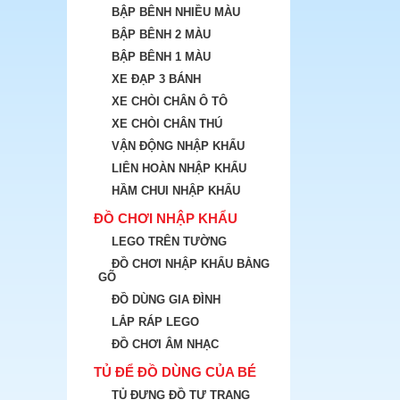
BẬP BÊNH NHIỀU MÀU
BẬP BÊNH 2 MÀU
BẬP BÊNH 1 MÀU
XE ĐẠP 3 BÁNH
XE CHÒI CHÂN Ô TÔ
XE CHÒI CHÂN THÚ
VẬN ĐỘNG NHẬP KHẨU
LIÊN HOÀN NHẬP KHẨU
HẦM CHUI NHẬP KHẨU
ĐỒ CHƠI NHẬP KHẨU
LEGO TRÊN TƯỜNG
ĐỒ CHƠI NHẬP KHẨU BẰNG
GÕ
ĐỒ DÙNG GIA ĐÌNH
LẮP RÁP LEGO
ĐỒ CHƠI ÂM NHẠC
TỦ ĐỂ ĐỒ DÙNG CỦA BÉ
TỦ ĐỰNG ĐỒ TƯ TRANG