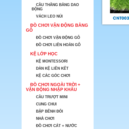
CẦU THĂNG BẰNG DAO
ĐỘNG
VÁCH LEO NÚI
CNT003
ĐỒ CHƠI VẬN ĐỘNG BẰNG
GỖ
ĐỒ CHƠI VẬN ĐỘNG GỖ
ĐỒ CHƠI LIÊN HOÀN GỖ
KỆ LỚP HỌC
KỆ MONTESSORI
DÀN KỆ LIÊN KẾT
KỆ CÁC GÓC CHƠI
ĐỒ CHƠI NGOÀI TRỜI +
VẬN ĐỘNG NHẬP KHẨU
CẦU TRƯỢT MINI
CUNG CHUI
BẬP BÊNH ĐÔI
NHÀ CHƠI
ĐỒ CHƠI CÁT + NƯỚC