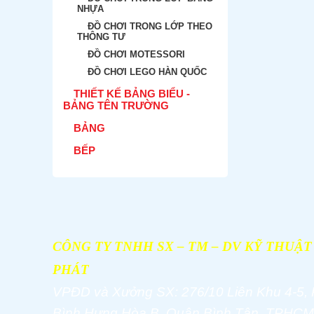
NHỰA
ĐỒ CHƠI TRONG LỚP THEO
THÔNG TƯ
ĐỒ CHƠI MOTESSORI
ĐỒ CHƠI LEGO HÀN QUỐC
THIẾT KẾ BẢNG BIỂU -
BẢNG TÊN TRƯỜNG
BẢNG
BẾP
CÔNG TY TNHH SX – TM – DV KỸ THUẬ
PHÁT
VPĐD và
Xưởng SX: 276/10 Liên Khu 4-5,
Bình Hưng Hòa B, Quận Bình Tân, TPHCM