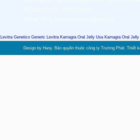
ĐT: 0932.602.699 - 0932.134.399
Website: www.thietbimamnontruongphat.com
Levitra Genetico
Generic Levitra
Kamagra Oral Jelly Usa
Kamagra Oral Jell
Design by Hany. Bản quyền thuộc công ty Trường Phát. Thiết k