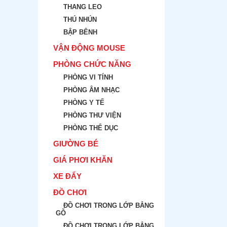
THANG LEO
THÚ NHÚN
BẬP BÊNH
VẬN ĐỘNG MOUSE
PHÒNG CHỨC NĂNG
PHÒNG VI TÍNH
PHÒNG ÂM NHẠC
PHÒNG Y TẾ
PHÒNG THƯ VIỆN
PHÒNG THỂ DỤC
GIƯỜNG BÉ
GIÁ PHƠI KHĂN
XE ĐẨY
ĐỒ CHƠI
ĐỒ CHƠI TRONG LỚP BẲNG
GỖ
ĐỒ CHƠI TRONG LỚP BẲNG