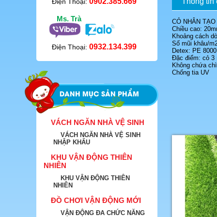
0902.385.669
Thông tin c
Điện Thoại:
Ms. Trà
CỎ NHÂN TẠO
Chiều cao: 20
Khoảng cách dòn
Số mũi khâu/m2
0932.134.399
Điện Thoại:
Detex: PE 8000
Đặc điểm: cỏ 3
Không chứa chì
Chống tia UV
DANH MỤC SẢN PHẨM
VÁCH NGĂN NHÀ VỆ SINH
VÁCH NGĂN NHÀ VỆ SINH
NHẬP KHẨU
KHU VẬN ĐỘNG THIÊN
NHIÊN
KHU VẬN ĐỘNG THIÊN
NHIÊN
ĐỒ CHƠI VẬN ĐỘNG MỚI
VẬN ĐỘNG ĐA CHỨC NĂNG